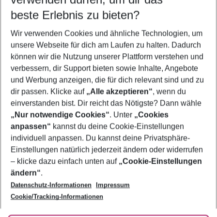
10.08.26
–
08.08.27
5-8 Nächte
beste Erlebnis zu bieten?
Wer wird verreisen
Wir verwenden Cookies und ähnliche Technologien, um
2 Erwachsene
Keine Kinder
unsere Webseite für dich am Laufen zu halten. Dadurch
können wir die Nutzung unserer Plattform verstehen und
Mehr Filter anzeigen
verbessern, dir Support bieten sowie Inhalte, Angebote
und Werbung anzeigen, die für dich relevant sind und zu
dir passen. Klicke auf
„Alle akzeptieren“
, wenn du
einverstanden bist. Dir reicht das Nötigste? Dann wähle
„Nur notwendige Cookies“
. Unter
„Cookies
anpassen“
kannst du deine Cookie-Einstellungen
Footer
Footer navigation
individuell anpassen. Du kannst deine Privatsphäre-
Über uns
Einstellungen natürlich jederzeit ändern oder widerrufen
AGB
– klicke dazu einfach unten auf
„Cookie-Einstellungen
Service & Hilfe
Bestpreisgarantie
ändern“
.
Datenschutz-Informationen
Impressum
Agenturbetreuung
Cookie-Einstellungen ändern
Folge uns
Barrierefreies Reisen
Cookie/Tracking-Informationen
Cookie-Richtlinie
Check-in
Datenschutz