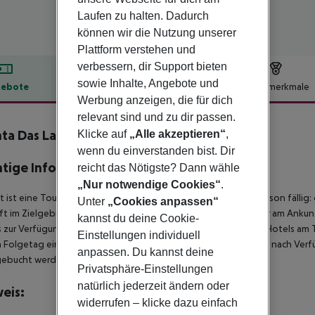
Laufen zu halten. Dadurch
können wir die Nutzung unserer
Plattform verstehen und
verbessern, dir Support bieten
sowie Inhalte, Angebote und
ebote
Hotelbeschreibung
Hotelmerkmale
Werbung anzeigen, die für dich
lbeschreibung
relevant sind und zu dir passen.
ta Das Lagrimas
Klicke auf
„Alle akzeptieren“
,
5
wenn du einverstanden bist. Dir
tige Informationen
reicht das Nötigste? Dann wähle
„Nur notwendige Cookies“
.
t ist eine Touristensteuer ab einem Alter von 13 Jahren pro Person fällig:
Unter
„Cookies anpassen“
t im Zielgebiet ab 04:00 Uhr morgens steht das Hotelzimmer am Ankunfts
kannst du deine Cookie-
 zur Verfügung. Ebenso ist die offizielle Check-Out-Zeit des Hotels am T
Einstellungen individuell
 Folgetag ein. Früh-Check-In bzw. Spät-Check-Out können je nach Verfü
anpassen. Du kannst deine
gebucht werden.
Privatsphäre-Einstellungen
natürlich jederzeit ändern oder
eis:
widerrufen – klicke dazu einfach