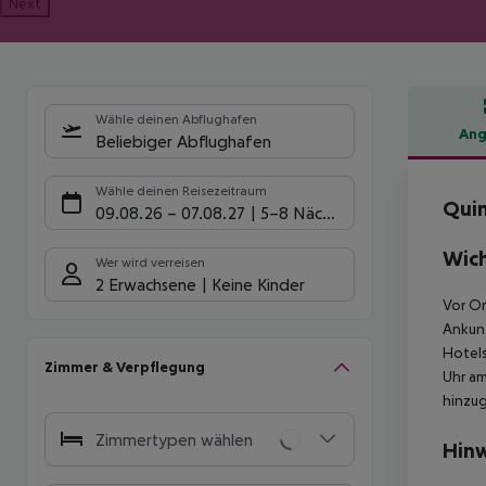
Next
Wähle deinen Abflughafen
Ang
Beliebiger Abflughafen
Hote
Wähle deinen Reisezeitraum
Quin
09.08.26
–
07.08.27
5-8 Nächte
Wich
Wer wird verreisen
2 Erwachsene
Keine Kinder
Vor Or
Ankunf
Hotels
Zimmer & Verpflegung
Uhr am
hinzu
Zimmertypen wählen
Hinw