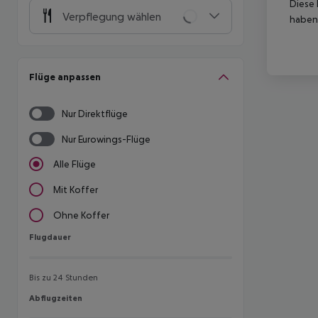
Diese 
Verpflegung wählen
haben,
Flüge anpassen
Nur Direktflüge
Nur Eurowings-Flüge
Alle Flüge
Mit Koffer
Ohne Koffer
Flugdauer
Flugdauer
Bis zu 24 Stunden
Abflugzeiten
Abflugzeiten