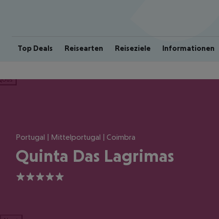
Top Deals
Reisearten
Reiseziele
Informationen
ious
Portugal | Mittelportugal | Coimbra
Quinta Das Lagrimas
5