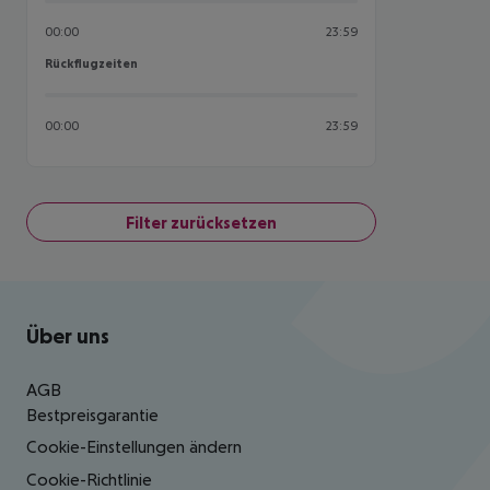
00:00
23:59
Rückflugzeiten
Rückflugzeiten
00:00
23:59
Filter zurücksetzen
Footer
Footer navigation
Über uns
AGB
Bestpreisgarantie
Cookie-Einstellungen ändern
Cookie-Richtlinie