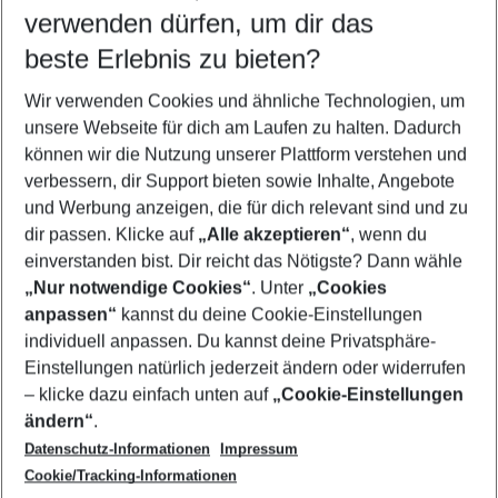
verwenden dürfen, um dir das
Wähle deinen Reisezeitraum
09.08.26
–
07.08.27
5-8 Nächte
beste Erlebnis zu bieten?
Wer wird verreisen
Wir verwenden Cookies und ähnliche Technologien, um
2 Erwachsene
Keine Kinder
unsere Webseite für dich am Laufen zu halten. Dadurch
können wir die Nutzung unserer Plattform verstehen und
Mehr Filter anzeigen
verbessern, dir Support bieten sowie Inhalte, Angebote
und Werbung anzeigen, die für dich relevant sind und zu
dir passen. Klicke auf
„Alle akzeptieren“
, wenn du
einverstanden bist. Dir reicht das Nötigste? Dann wähle
„Nur notwendige Cookies“
. Unter
„Cookies
anpassen“
kannst du deine Cookie-Einstellungen
Footer
Footer navigation
individuell anpassen. Du kannst deine Privatsphäre-
Über uns
Einstellungen natürlich jederzeit ändern oder widerrufen
AGB
– klicke dazu einfach unten auf
„Cookie-Einstellungen
Service & Hilfe
Bestpreisgarantie
ändern“
.
Datenschutz-Informationen
Impressum
Agenturbetreuung
Cookie-Einstellungen ändern
Folge uns
Barrierefreies Reisen
Cookie/Tracking-Informationen
Cookie-Richtlinie