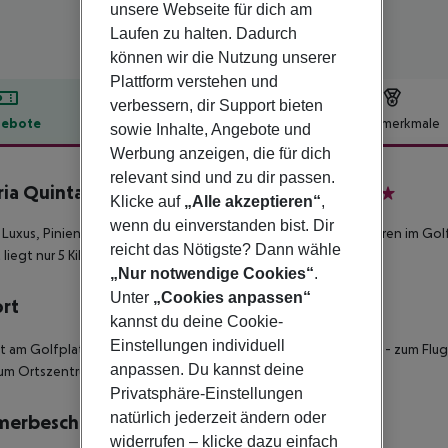
unsere Webseite für dich am
Laufen zu halten. Dadurch
können wir die Nutzung unserer
Plattform verstehen und
verbessern, dir Support bieten
ebote
Hotelbeschreibung
Hotelmerkmale
sowie Inhalte, Angebote und
Werbung anzeigen, die für dich
lbeschreibung
relevant sind und zu dir passen.
ia Quinta Da Marinha Hotel & Villas
Klicke auf
„Alle akzeptieren“
,
5
wenn du einverstanden bist. Dir
 Luxus, Pinienwälder und erfrischende Wasserlandschaften führen im Gol
reicht das Nötigste? Dann wähle
 liegt nur 5 Kilometer vom Strand entfernt.
„Nur notwendige Cookies“
.
Unter
„Cookies anpassen“
ort
kannst du deine Cookie-
Einstellungen individuell
kt am Golfplatz - zwischen Stadt und Natur, Strand und Bergen - zum Flug
anpassen. Du kannst deine
um Ortszentrum: Cascais, ca. 4 km - zum Strand: ca. 5 km - ruhig
Privatsphäre-Einstellungen
natürlich jederzeit ändern oder
merbeschreibung
widerrufen – klicke dazu einfach