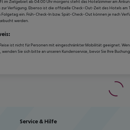
t im Zielgebiet ab 04:00 Uhr morgens steht das Hotelzimmer am Ankunfts
 zur Verfügung. Ebenso ist die offizielle Check-Out-Zeit des Hotels am T
 Folgetag ein. Früh-Check-In bzw. Spät-Check-Out können je nach Verfü
gebucht werden.
eis:
Reise ist nicht für Personen mit eingeschränkter Mobilität geeignet. We
 wenden Sie sich bitte an unseren Kundenservice, bevor Sie Ihre Buchung
Service & Hilfe