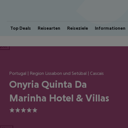
Top Deals
Reisearten
Reiseziele
Informationen
ious
Portugal | Region Lissabon und Setúbal | Cascais
Onyria Quinta Da
Marinha Hotel & Villas
5