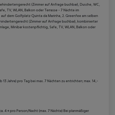
 behindertengerecht (Zimmer auf Anfrage buchbar), Dusche, WC,
Safe, TV, WLAN, Balkon oder Terrasse - 7 Nächte im
n) auf dem Golfplatz Quinta da Marinha, 2. Greenfee am selben
behindertengerecht (Zimmer auf Anfrage buchbar), kombinierter
lage, Minibar kostenpflichtig, Safe, TV, WLAN, Balkon oder
 akzeptieren
 13 Jahre) pro Tag bei max. 7 Nächten zu entrichten; max. 14,-
 ca. 4 ¤ pro Person/Nacht (max. 7 Nächte) Bei planmäßiger