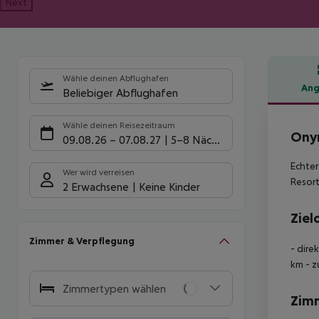
Next
Wähle deinen Abflughafen
Ang
Beliebiger Abflughafen
Hote
Wähle deinen Reisezeitraum
Onyr
09.08.26
–
07.08.27
5-8 Nächte
Echter
Wer wird verreisen
Resort
2 Erwachsene
Keine Kinder
Ziel
Zimmer & Verpflegung
- dire
km - z
Zimmertypen wählen
Zim