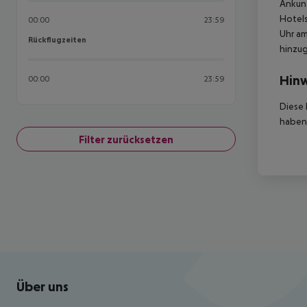
Ankunf
Hotels
00:00
23:59
Uhr am
Rückflugzeiten
Rückflugzeiten
hinzu
Hinw
00:00
23:59
Diese 
haben,
Filter zurücksetzen
Footer
Footer navigation
Über uns