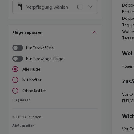
Doppel
Verpflegung wählen
Badema
Doppel
Tag, j
Wohn-/
Flüge anpassen
Terras
Nur Direktflüge
Well
Nur Eurowings-Flüge
- Sau
Alle Flüge
Mit Koffer
Zusä
Ohne Koffer
Vor Or
Flugdauer
Flugdauer
EUR/CH
Wich
Bis zu 24 Stunden
Abflugzeiten
Abflugzeiten
Vor Or