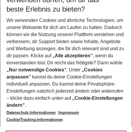
12.08.26
–
10.08.27
5-8 Nächte
beste Erlebnis zu bieten?
Wer wird verreisen
Wir verwenden Cookies und ähnliche Technologien, um
2 Erwachsene
Keine Kinder
unsere Webseite für dich am Laufen zu halten. Dadurch
können wir die Nutzung unserer Plattform verstehen und
Mehr Filter anzeigen
verbessern, dir Support bieten sowie Inhalte, Angebote
und Werbung anzeigen, die für dich relevant sind und zu
dir passen. Klicke auf
„Alle akzeptieren“
, wenn du
einverstanden bist. Dir reicht das Nötigste? Dann wähle
„Nur notwendige Cookies“
. Unter
„Cookies
anpassen“
kannst du deine Cookie-Einstellungen
Footer
Footer navigation
individuell anpassen. Du kannst deine Privatsphäre-
Über uns
Einstellungen natürlich jederzeit ändern oder widerrufen
AGB
– klicke dazu einfach unten auf
„Cookie-Einstellungen
Service & Hilfe
Bestpreisgarantie
ändern“
.
Datenschutz-Informationen
Impressum
Agenturbetreuung
Cookie-Einstellungen ändern
Folge uns
Barrierefreies Reisen
Cookie/Tracking-Informationen
Cookie-Richtlinie
Check-in
Datenschutz