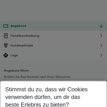
Angebote
Hotelbeschreibung
Hotelmerkmale
Lage
Angebote filtern
Ändern Sie Ihre Kriterien nach Ihren Wünschen
Wähle deinen Abflughafen
Beliebiger Abflughafen
Stimmst du zu, dass wir Cookies
verwenden dürfen, um dir das
Wähle deinen Reisezeitraum
09.08.26
–
07.08.27
5-8 Nächte
beste Erlebnis zu bieten?