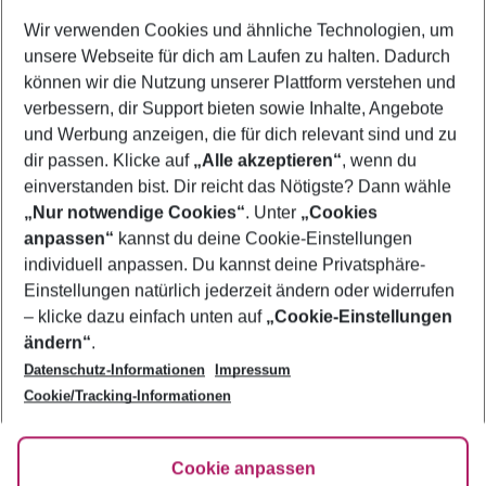
Wer wird verreisen
Wir verwenden Cookies und ähnliche Technologien, um
2 Erwachsene
Keine Kinder
unsere Webseite für dich am Laufen zu halten. Dadurch
können wir die Nutzung unserer Plattform verstehen und
Mehr Filter anzeigen
verbessern, dir Support bieten sowie Inhalte, Angebote
und Werbung anzeigen, die für dich relevant sind und zu
dir passen. Klicke auf
„Alle akzeptieren“
, wenn du
einverstanden bist. Dir reicht das Nötigste? Dann wähle
„Nur notwendige Cookies“
. Unter
„Cookies
anpassen“
kannst du deine Cookie-Einstellungen
Footer
Footer navigation
individuell anpassen. Du kannst deine Privatsphäre-
Über uns
Einstellungen natürlich jederzeit ändern oder widerrufen
AGB
– klicke dazu einfach unten auf
„Cookie-Einstellungen
Service & Hilfe
Bestpreisgarantie
ändern“
.
Datenschutz-Informationen
Impressum
Agenturbetreuung
Cookie-Einstellungen ändern
Folge uns
Barrierefreies Reisen
Cookie/Tracking-Informationen
Cookie-Richtlinie
Check-in
Datenschutz
FAQ
Fakten
Cookie anpassen
HanseMerkur Reiseversicherung
Flexibel buchen