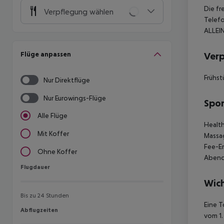
Die fr
Verpflegung wählen
Telefo
ALLEIN
Flüge anpassen
Ver
Frühst
Nur Direktflüge
Nur Eurowings-Flüge
Spor
Alle Flüge
Health
Mit Koffer
Massag
Fee-Er
Ohne Koffer
Abendu
Flugdauer
Flugdauer
Wich
Bis zu 24 Stunden
Eine T
Abflugzeiten
Abflugzeiten
vom 1.