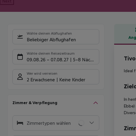
Next
Wähle deinen Abflughafen
Ang
Beliebiger Abflughafen
Hote
Wähle deinen Reisezeitraum
Tivo
09.08.26
–
07.08.27
5-8 Nächte
Ideal 
Wer wird verreisen
2 Erwachsene
Keine Kinder
Ziel
In her
Zimmer & Verpflegung
Ebbe) 
Divers
Zimmertypen wählen
Zim