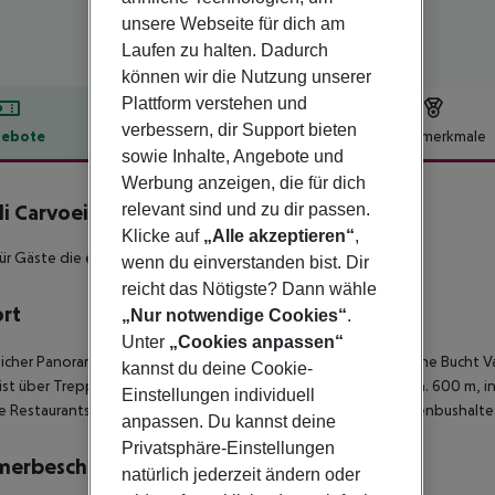
unsere Webseite für dich am
Laufen zu halten. Dadurch
können wir die Nutzung unserer
Plattform verstehen und
verbessern, dir Support bieten
ebote
Hotelbeschreibung
Hotelmerkmale
sowie Inhalte, Angebote und
lbeschreibung
Werbung anzeigen, die für dich
relevant sind und zu dir passen.
li Carvoeiro Algarve Resort
5
Klicke auf
„Alle akzeptieren“
,
für Gäste die einen erlebnisreichen Urlaub mit Erholung suchen!
wenn du einverstanden bist. Dir
reicht das Nötigste? Dann wähle
ort
„Nur notwendige Cookies“
.
Unter
„Cookies anpassen“
rlicher Panoramalage an einer Felsküste über dem Meer. Die kleine Bucht 
kannst du deine Cookie-
ist über Treppen erreichbar. Zum öffentlichen Strand sind es ca. 600 m, i
Einstellungen individuell
e Restaurants und Bars befinden sich 900m entfernt. Eine Linienbushalte
anpassen. Du kannst deine
Privatsphäre-Einstellungen
merbeschreibung
natürlich jederzeit ändern oder