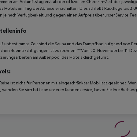
immer am Ankunftstag erst ab der offiziellen Check-In-Zeit des jeweilig
es Hotels am Tag der Abreise einzuhalten. Dies schließt Rückflüge bis 3
 je nach Verfügbarkeit und gegen einen Aufpreis über unser Service T
telleninfo
auf unbestimmte Zeit sind die Sauna und das Dampfbad aufgrund von Re
schen Beeinträchtigungen ist zu rechnen.
**Vom 20. November bis 11. De
sserungsarbeiten am Außenpool des Hotels durchgeführt.
eis:
Reise ist nicht für Personen mit eingeschränkter Mobilität geeignet. We
 wenden Sie sich bitte an unseren Kundenservice, bevor Sie Ihre Buchung