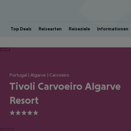
Top Deals
Reisearten
Reiseziele
Informationen
ious
Portugal | Algarve | Carvoeiro
Tivoli Carvoeiro Algarve
Resort
5