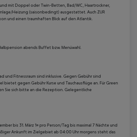
 und mit Doppel oder Twin-Betten, Bad/WC, Haartrockner,
anlage/Heizung (saisonbedingt) ausgestattet. Auch ZUR
n und einen traumhaften Blick auf den Atlantik.
 Halbpension abends Buffet bzw. Menüwahl.
 akzeptieren
d und Fitnessraum sind inklusive. Gegen Gebühr sind
l bietet gegen Gebühr Kurse und Tauchausflüge an. Für Green
Sie sich bitte an die Rezeption. Gelegentliche
ovember bis 31. März 1¤ pro Person/Tag bis maximal 7 Nächte und
nmäßiger Ankunft im Zielgebiet ab 04:00 Uhr morgens steht das