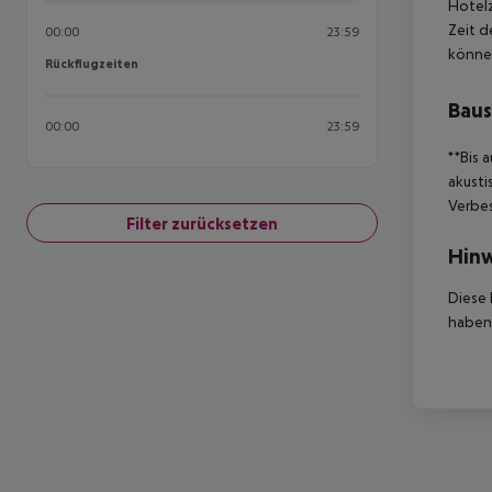
Hotelz
Zeit d
00:00
23:59
können
Rückflugzeiten
Rückflugzeiten
Baus
00:00
23:59
**Bis 
akusti
Verbe
Filter zurücksetzen
Hinw
Diese 
haben,