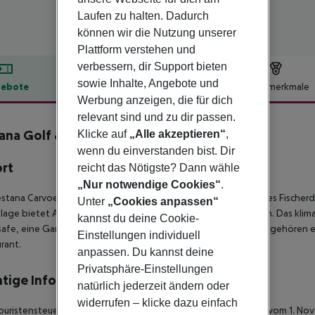
Laufen zu halten. Dadurch
können wir die Nutzung unserer
Plattform verstehen und
verbessern, dir Support bieten
sowie Inhalte, Angebote und
ebote
Hotelbeschreibung
Hotelmerkmale
Werbung anzeigen, die für dich
lbeschreibung
relevant sind und zu dir passen.
ana Golf & Resorts - Carvoeiro
Klicke auf
„Alle akzeptieren“
,
0
wenn du einverstanden bist. Dir
ort
reicht das Nötigste? Dann wähle
„Nur notwendige Cookies“
.
stana Carvoeiro Golfe - AL liegt an der Algarve, in der Nähe des Fische
Unter
„Cookies anpassen“
lage bietet Apartments und Villen inmitten gepflegter Gärten. Das klim
kannst du deine Cookie-
afe, eine Garderobe und eine Wechselstube. Zur Ausstattung gehören ein
Einstellungen individuell
rant.
anpassen. Du kannst deine
Privatsphäre-Einstellungen
tige Informationen
natürlich jederzeit ändern oder
widerrufen – klicke dazu einfach
ouristensteuer wird fällig wie folgt : Für Personen ab 13 Jahren vom 1. N