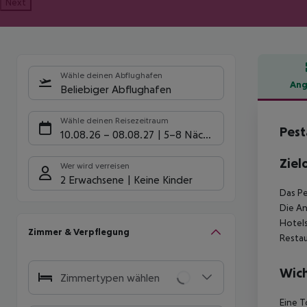
Next
Wähle deinen Abflughafen
Ang
Beliebiger Abflughafen
Hote
Wähle deinen Reisezeitraum
Pest
10.08.26
–
08.08.27
5-8 Nächte
Ziel
Wer wird verreisen
2 Erwachsene
Keine Kinder
Das Pe
Die An
Hotels
Zimmer & Verpflegung
Restau
Wich
Zimmertypen wählen
Eine T