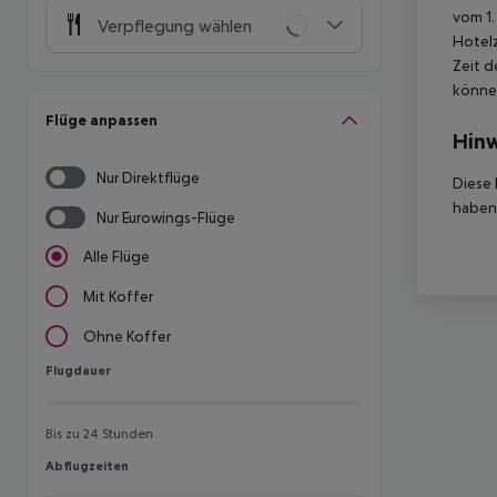
vom 1.
Verpflegung wählen
Hotelz
Zeit d
können
Flüge anpassen
Hinw
Nur Direktflüge
Diese 
haben,
Nur Eurowings-Flüge
Alle Flüge
Mit Koffer
Ohne Koffer
Flugdauer
Flugdauer
Bis zu 24 Stunden
Abflugzeiten
Abflugzeiten