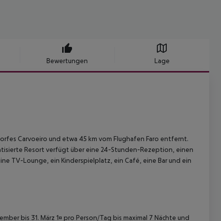
Bewertungen
Lage
rdorfes Carvoeiro und etwa 45 km vom Flughafen Faro entfernt.
atisierte Resort verfügt über eine 24-Stunden-Rezeption, einen
e TV-Lounge, ein Kinderspielplatz, ein Café, eine Bar und ein
ovember bis 31. März 1¤ pro Person/Tag bis maximal 7 Nächte und