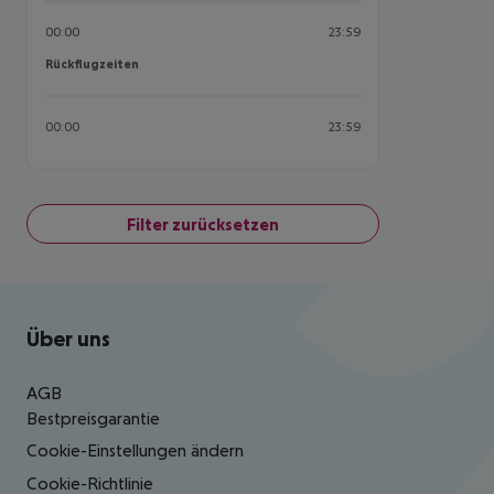
00:00
23:59
Rückflugzeiten
Rückflugzeiten
00:00
23:59
Filter zurücksetzen
Footer
Footer navigation
Über uns
AGB
Bestpreisgarantie
Cookie-Einstellungen ändern
Cookie-Richtlinie