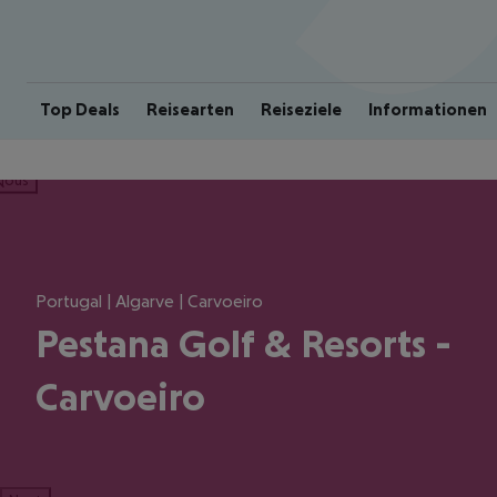
Top Deals
Reisearten
Reiseziele
Informationen
ious
Portugal | Algarve | Carvoeiro
Pestana Golf & Resorts -
Carvoeiro