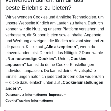
10.08.26
–
08.08.27
5-8 Nächte
beste Erlebnis zu bieten?
Wer wird verreisen
Wir verwenden Cookies und ähnliche Technologien, um
2 Erwachsene
Keine Kinder
unsere Webseite für dich am Laufen zu halten. Dadurch
können wir die Nutzung unserer Plattform verstehen und
Mehr Filter anzeigen
verbessern, dir Support bieten sowie Inhalte, Angebote
und Werbung anzeigen, die für dich relevant sind und zu
dir passen. Klicke auf
„Alle akzeptieren“
, wenn du
einverstanden bist. Dir reicht das Nötigste? Dann wähle
„Nur notwendige Cookies“
. Unter
„Cookies
anpassen“
kannst du deine Cookie-Einstellungen
Footer
Footer navigation
individuell anpassen. Du kannst deine Privatsphäre-
Über uns
Einstellungen natürlich jederzeit ändern oder widerrufen
AGB
– klicke dazu einfach unten auf
„Cookie-Einstellungen
Service & Hilfe
Bestpreisgarantie
ändern“
.
Datenschutz-Informationen
Impressum
Agenturbetreuung
Cookie-Einstellungen ändern
Folge uns
Barrierefreies Reisen
Cookie/Tracking-Informationen
Cookie-Richtlinie
Check-in
Datenschutz