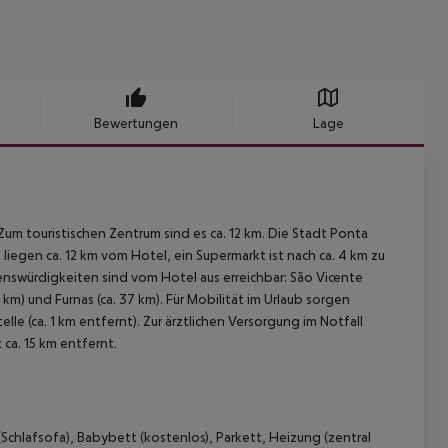
Bewertungen
Lage
Zum touristischen Zentrum sind es ca. 12 km. Die Stadt Ponta
 liegen ca. 12 km vom Hotel, ein Supermarkt ist nach ca. 4 km zu
nswürdigkeiten sind vom Hotel aus erreichbar: São Vicente
8 km) und Furnas (ca. 37 km). Für Mobilität im Urlaub sorgen
e (ca. 1 km entfernt). Zur ärztlichen Versorgung im Notfall
 ca. 15 km entfernt.
(Schlafsofa), Babybett (kostenlos), Parkett, Heizung (zentral