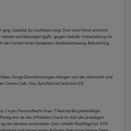
. geg. Gebühr). Ein Golfplatz liegt 3 km vom Hotel entfernt.
d, Hamam und Massagen ggfls. gegen Gebühr. Unterhaltung für
h des Hotels einen Spielplatz. Kinderbetreuung: Babysitting
allen. Einige Dienstleistungen hängen von der Jahreszeit und
en: Diners Club, Visa, Euro/MasterCard und JCB.
 ca. 2 ¤ pro Person/Nacht (max. 7 Nächte) Bei planmäßiger
tag erst ab der offiziellen Check-In-Zeit des jeweiligen
ag der Abreise einzuhalten. Dies schließt Rückflüge bis 3:00
gbarkeit und gegen einen Aufpreis über unser Service Team