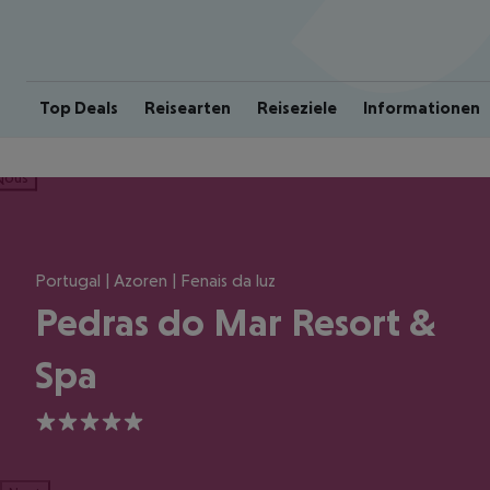
Top Deals
Reisearten
Reiseziele
Informationen
ious
Portugal | Azoren | Fenais da luz
Pedras do Mar Resort &
Spa
5