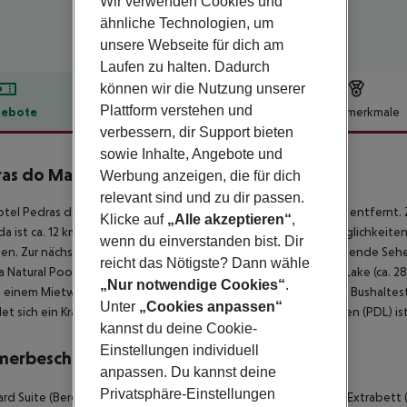
Wir verwenden Cookies und
ähnliche Technologien, um
unsere Webseite für dich am
Laufen zu halten. Dadurch
können wir die Nutzung unserer
Plattform verstehen und
ebote
Hotelbeschreibung
Hotelmerkmale
verbessern, dir Support bieten
lbeschreibung
sowie Inhalte, Angebote und
as do Mar Resort & Spa
Werbung anzeigen, die für dich
5
relevant sind und zu dir passen.
tel Pedras do Mar Resort & SPA liegt ca. 10 km vom Felsstrand entfernt. 
Klicke auf
„Alle akzeptieren“
,
a ist ca. 12 km entfernt (Ribeira Grande ca. 14 km). Einkaufsmöglichkeiten
wenn du einverstanden bist. Dir
hen. Zur nächsten Diskothek gelangt man nach rund 12 km. Folgende Sehe
reicht das Nötigste? Dann wähle
ra Natural Pools (ca. 6 km), Fogo Lake (ca. 20 km), Sete Cidades Lake (ca. 2
„Nur notwendige Cookies“
.
einem Mietwagen-Verleih auch ein Motorrad-Verleih und eine Bushaltestell
Unter
„Cookies anpassen“
et sich ein Krankenhaus in etwa 12 km Entfernung. Der Flughafen (PDL) ist
kannst du deine Cookie-
Einstellungen individuell
merbeschreibung
anpassen. Du kannst deine
Privatsphäre-Einstellungen
rd Suite (Bergblick, Balkon oder Terrasse): Mit King-Size-Bett, Extrabett 