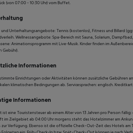
ück (von 07:00 - 10:30 Uhr) vom Buffet.
rhaltung
 und Unterhaltungsangebote: Tennis (kostenlos), Fitness und Billard (ggf
dverleih. Wellnessangebote: Spa-Bereich mit Sauna, Solarium, Dampfba
sene: Animationsprogramm mit Live-Musik. Kinder finden im Außenbereic
n Gebühr).
tzliche Informationen
stimmte Einrichtungen oder Aktivitäten können zusätzliche Gebühren anf
kalen klimatischen Bedingungen ab. Servicesprachen: englisch. Kreditkart
tige Informationen
t ist eine Touristensteuer ab einem Alter von 13 Jahren pro Person fällig:
t im Zielgebiet ab 04:00 Uhr morgens steht das Hotelzimmer am Ankunfts
 zur Verfügung. Ebenso ist die offizielle Check-Out-Zeit des Hotels am T
 Folgetag ein. Früh-Check-In bzw. Spät-Check-Out können je nach Verfü