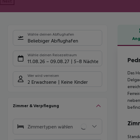
Next
Wähle deinen Abflughafen
Ang
Beliebiger Abflughafen
Hote
Wähle deinen Reisezeitraum
Pedr
11.08.26
–
09.08.27
5-8 Nächte
Das Ho
Wer wird verreisen
Delgad
2 Erwachsene
Keine Kinder
erreic
Ferrei
neben 
Zimmer & Verpflegung
befind
Zim
Zimmertypen wählen
Standa