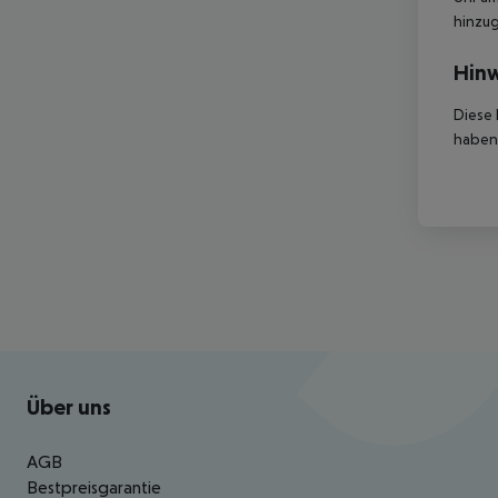
hinzu
Hinw
Diese 
haben,
Footer
Footer navigation
Über uns
AGB
Bestpreisgarantie