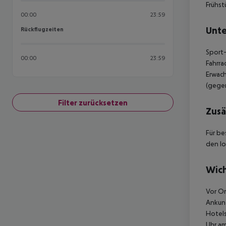
Frühst
00:00
23:59
Unte
Rückflugzeiten
Rückflugzeiten
Sport-
00:00
23:59
Fahrra
Erwach
(gege
Filter zurücksetzen
Zusä
Für be
den lo
Wich
Vor Or
Ankunf
Hotels
Uhr am