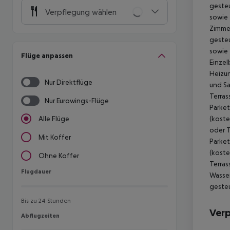
gesteu
Verpflegung wählen
sowie 
Zimmer
gesteu
sowie 
Flüge anpassen
Einzel
Heizun
Nur Direktflüge
und Sa
Terras
Nur Eurowings-Flüge
Parket
(koste
Alle Flüge
oder T
Mit Koffer
Parket
(koste
Ohne Koffer
Terras
Flugdauer
Flugdauer
Wasser
geste
Bis zu 24 Stunden
Ver
Abflugzeiten
Abflugzeiten