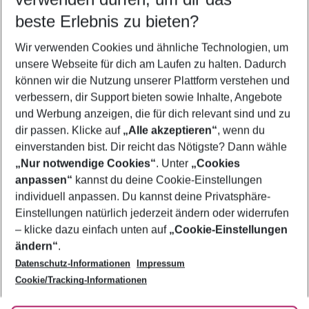
09.08.26
–
07.08.27
5-8 Nächte
beste Erlebnis zu bieten?
Wer wird verreisen
Wir verwenden Cookies und ähnliche Technologien, um
2 Erwachsene
Keine Kinder
unsere Webseite für dich am Laufen zu halten. Dadurch
können wir die Nutzung unserer Plattform verstehen und
Mehr Filter anzeigen
verbessern, dir Support bieten sowie Inhalte, Angebote
und Werbung anzeigen, die für dich relevant sind und zu
dir passen. Klicke auf
„Alle akzeptieren“
, wenn du
einverstanden bist. Dir reicht das Nötigste? Dann wähle
„Nur notwendige Cookies“
. Unter
„Cookies
anpassen“
kannst du deine Cookie-Einstellungen
Footer
Footer navigation
individuell anpassen. Du kannst deine Privatsphäre-
Über uns
Einstellungen natürlich jederzeit ändern oder widerrufen
AGB
– klicke dazu einfach unten auf
„Cookie-Einstellungen
Service & Hilfe
Bestpreisgarantie
ändern“
.
Datenschutz-Informationen
Impressum
Agenturbetreuung
Cookie-Einstellungen ändern
Folge uns
Barrierefreies Reisen
Cookie/Tracking-Informationen
Cookie-Richtlinie
Check-in
Datenschutz