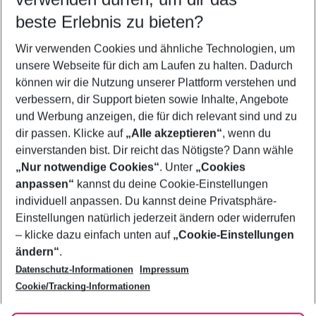
08.08.26
–
06.08.27
5-8 Nächte
beste Erlebnis zu bieten?
Wer wird verreisen
Wir verwenden Cookies und ähnliche Technologien, um
2 Erwachsene
Keine Kinder
unsere Webseite für dich am Laufen zu halten. Dadurch
können wir die Nutzung unserer Plattform verstehen und
Mehr Filter anzeigen
verbessern, dir Support bieten sowie Inhalte, Angebote
und Werbung anzeigen, die für dich relevant sind und zu
dir passen. Klicke auf
„Alle akzeptieren“
, wenn du
einverstanden bist. Dir reicht das Nötigste? Dann wähle
„Nur notwendige Cookies“
. Unter
„Cookies
anpassen“
kannst du deine Cookie-Einstellungen
Footer
Footer navigation
individuell anpassen. Du kannst deine Privatsphäre-
Über uns
Einstellungen natürlich jederzeit ändern oder widerrufen
AGB
– klicke dazu einfach unten auf
„Cookie-Einstellungen
Service & Hilfe
Bestpreisgarantie
ändern“
.
Datenschutz-Informationen
Impressum
Agenturbetreuung
Cookie-Einstellungen ändern
Folge uns
Barrierefreies Reisen
Cookie/Tracking-Informationen
Cookie-Richtlinie
Check-in
Datenschutz