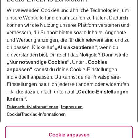
Wer wird verreisen
Wir verwenden Cookies und ähnliche Technologien, um
2 Erwachsene
Keine Kinder
unsere Webseite für dich am Laufen zu halten. Dadurch
können wir die Nutzung unserer Plattform verstehen und
Mehr Filter anzeigen
verbessern, dir Support bieten sowie Inhalte, Angebote
und Werbung anzeigen, die für dich relevant sind und zu
dir passen. Klicke auf
„Alle akzeptieren“
, wenn du
einverstanden bist. Dir reicht das Nötigste? Dann wähle
„Nur notwendige Cookies“
. Unter
„Cookies
anpassen“
kannst du deine Cookie-Einstellungen
Footer
Footer navigation
individuell anpassen. Du kannst deine Privatsphäre-
Über uns
Einstellungen natürlich jederzeit ändern oder widerrufen
AGB
– klicke dazu einfach unten auf
„Cookie-Einstellungen
Service & Hilfe
Bestpreisgarantie
ändern“
.
Datenschutz-Informationen
Impressum
Agenturbetreuung
Cookie-Einstellungen ändern
Folge uns
Barrierefreies Reisen
Cookie/Tracking-Informationen
Cookie-Richtlinie
Check-in
Datenschutz
FAQ
Fakten
Cookie anpassen
HanseMerkur Reiseversicherung
Flexibel buchen