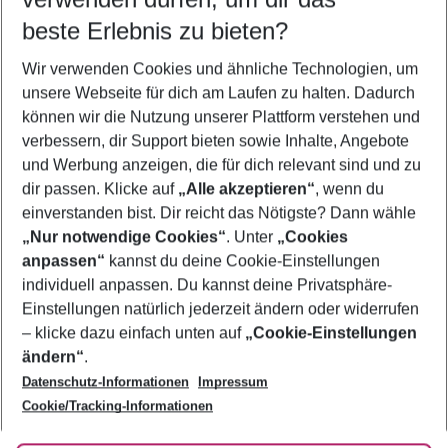
09.08.26
–
07.08.27
5-8 Nächte
beste Erlebnis zu bieten?
Wer wird verreisen
Wir verwenden Cookies und ähnliche Technologien, um
2 Erwachsene
Keine Kinder
unsere Webseite für dich am Laufen zu halten. Dadurch
können wir die Nutzung unserer Plattform verstehen und
Mehr Filter anzeigen
verbessern, dir Support bieten sowie Inhalte, Angebote
und Werbung anzeigen, die für dich relevant sind und zu
dir passen. Klicke auf
„Alle akzeptieren“
, wenn du
einverstanden bist. Dir reicht das Nötigste? Dann wähle
„Nur notwendige Cookies“
. Unter
„Cookies
anpassen“
kannst du deine Cookie-Einstellungen
Footer
Footer navigation
individuell anpassen. Du kannst deine Privatsphäre-
Über uns
Einstellungen natürlich jederzeit ändern oder widerrufen
AGB
– klicke dazu einfach unten auf
„Cookie-Einstellungen
Service & Hilfe
Bestpreisgarantie
ändern“
.
Datenschutz-Informationen
Impressum
Agenturbetreuung
Cookie-Einstellungen ändern
Folge uns
Barrierefreies Reisen
Cookie/Tracking-Informationen
Cookie-Richtlinie
Check-in
Datenschutz