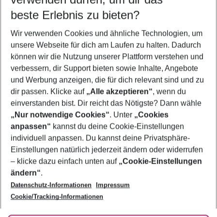
08.08.26
–
06.08.27
5-8 Nächte
beste Erlebnis zu bieten?
Wer wird verreisen
Wir verwenden Cookies und ähnliche Technologien, um
2 Erwachsene
Keine Kinder
unsere Webseite für dich am Laufen zu halten. Dadurch
können wir die Nutzung unserer Plattform verstehen und
Mehr Filter anzeigen
verbessern, dir Support bieten sowie Inhalte, Angebote
und Werbung anzeigen, die für dich relevant sind und zu
dir passen. Klicke auf
„Alle akzeptieren“
, wenn du
einverstanden bist. Dir reicht das Nötigste? Dann wähle
„Nur notwendige Cookies“
. Unter
„Cookies
anpassen“
kannst du deine Cookie-Einstellungen
Footer
Footer navigation
individuell anpassen. Du kannst deine Privatsphäre-
Über uns
Einstellungen natürlich jederzeit ändern oder widerrufen
AGB
– klicke dazu einfach unten auf
„Cookie-Einstellungen
Service & Hilfe
Bestpreisgarantie
ändern“
.
Datenschutz-Informationen
Impressum
Agenturbetreuung
Cookie-Einstellungen ändern
Folge uns
Barrierefreies Reisen
Cookie/Tracking-Informationen
Cookie-Richtlinie
Check-in
Datenschutz