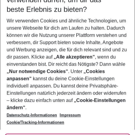
10.08.26
–
08.08.27
5-8 Nächte
beste Erlebnis zu bieten?
Wer wird verreisen
Wir verwenden Cookies und ähnliche Technologien, um
2 Erwachsene
Keine Kinder
unsere Webseite für dich am Laufen zu halten. Dadurch
können wir die Nutzung unserer Plattform verstehen und
Mehr Filter anzeigen
verbessern, dir Support bieten sowie Inhalte, Angebote
und Werbung anzeigen, die für dich relevant sind und zu
dir passen. Klicke auf
„Alle akzeptieren“
, wenn du
einverstanden bist. Dir reicht das Nötigste? Dann wähle
„Nur notwendige Cookies“
. Unter
„Cookies
anpassen“
kannst du deine Cookie-Einstellungen
Footer
Footer navigation
individuell anpassen. Du kannst deine Privatsphäre-
Über uns
Einstellungen natürlich jederzeit ändern oder widerrufen
AGB
– klicke dazu einfach unten auf
„Cookie-Einstellungen
Service & Hilfe
Bestpreisgarantie
ändern“
.
Datenschutz-Informationen
Impressum
Agenturbetreuung
Cookie-Einstellungen ändern
Folge uns
Barrierefreies Reisen
Cookie/Tracking-Informationen
Cookie-Richtlinie
Check-in
Datenschutz