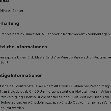
ness
ellness-Center
rhaltung
m Spielbereich Süßwasser-Außenpool: 3 Kinderbecken: 2 Sonnenliegen 
tzliche Informationen
an Express Diners Club MasterCard Visa Maestro Visa electron Kaution be
In: 18
tige Informationen
t ist eine Touristensteuer ab einem Alter von 13 Jahren pro Person fällig:
t im Zielgebiet ab 04:00 Uhr morgens steht das Hotelzimmer am Ankunfts
 zur Verfügung. Ebenso ist die offizielle Check-Out-Zeit des Hotels am T
 Folgetag ein. Früh-Check-In bzw. Spät-Check-Out können je nach Verfü
gebucht werden.