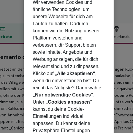
Wir verwenden Cookies und
ähnliche Technologien, um
unsere Webseite für dich am
Laufen zu halten. Dadurch
können wir die Nutzung unserer
ebote
Hotelbeschreibung
Hotelmerkmale
Plattform verstehen und
verbessern, dir Support bieten
lbeschreibung
sowie Inhalte, Angebote und
amento da Prainha
0
Werbung anzeigen, die für dich
relevant sind und zu dir passen.
ettet an der Algarve-Küste bietet das Prainha Village einen ruhigen Rü
Klicke auf
„Alle akzeptieren“
,
 zum atemberaubenden Três Irmãos Strand. Perfekt für Familienurlaube,
wenn du einverstanden bist. Dir
 das Village eine Vielzahl an Unterkünften. Der ursprüngliche Bereich 
reicht das Nötigste? Dann wähle
Villen mit zwei und drei Schlafzimmern, die alle im traditionellen algarvis
„Nur notwendige Cookies“
.
, ohne den Komplex zu verlassen. Ein neuerer Bereich bietet moderne Rei
Unter
„Cookies anpassen“
zimmern, alle mit Klimaanlage und privaten Pools. Diese Unterkünfte ver
en, Kühlschrank, Dunstabzugshaube, Mikrowelle, Toaster, Waschmaschine
kannst du deine Cookie-
von Annehmlichkeiten genießen, darunter drei Außenpools für Erwachs
Einstellungen individuell
ippen mit Blick auf den Atlantik. Ein Supermarkt (geöffnet von April bis
anpassen. Du kannst deine
rant „Caniço“ auf den Klippen, bedienen jeden Geschmack. Das Prainha V
Privatsphäre-Einstellungen