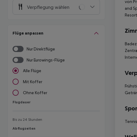
von Pr
Verpflegung wählen
and Sp
Resort
Zim
Flüge anpassen
Badezi
Nur Direktflüge
Zentra
Intern
Nur Eurowings-Flüge
Alle Flüge
Ver
Mit Koffer
Frühst
Geträn
Ohne Koffer
Flugdauer
Flugdauer
Spor
Bis zu 24 Stunden
Tenni
Abflugzeiten
Abflugzeiten