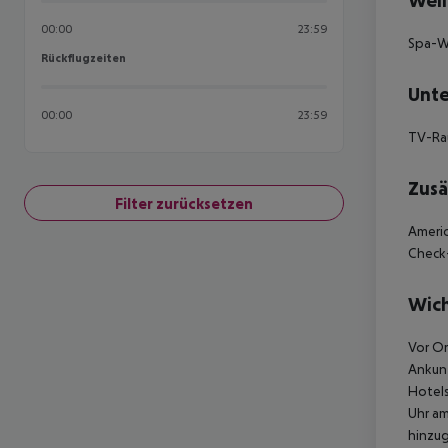
Well
00:00
23:59
Spa-W
Rückflugzeiten
Rückflugzeiten
Unte
00:00
23:59
TV-Rau
Zusä
Filter zurücksetzen
Americ
Check-
Wich
Vor Or
Ankunf
Hotels
Uhr am
hinzu