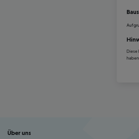
Baus
Aufgru
Hinw
Diese 
haben,
Footer
Footer navigation
Über uns