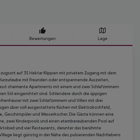
Bewertungen
Lage
ckzugsort auf 35 Hektar Klippen mit privatem Zugang mit dem
 Kurzurlaube mit Freunden oder entspannende Auszeiten,
umfasst charmante Apartments mit einem und zwei Schlafzimmern
chen Stil eingerichtet sind. Schlendere durch die üppigen
henhäuser mit zwei Schlafzimmern und Villen mit drei
fügen über voll ausgestattete Küchen mit Elektrokochfeld,
, Geschirrspüler und Wasserkocher. Die Gäste können eine
ene, zwei Kinderpools und einen atemberaubenden Pool auf
 Oktober) und vier Restaurants, darunter das berühmte
illage liegt günstig in der Nähe des pulsierenden Nachtlebens