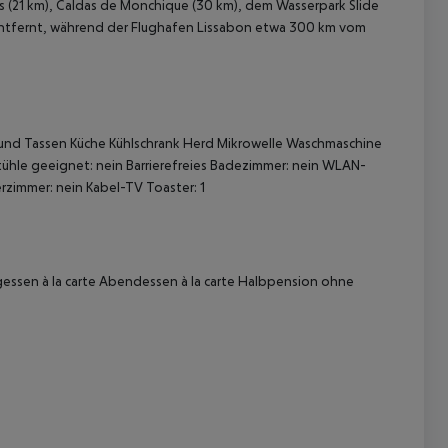
s (21 km), Caldas de Monchique (30 km), dem Wasserpark Slide
 entfernt, während der Flughafen Lissabon etwa 300 km vom
und Tassen Küche Kühlschrank Herd Mikrowelle Waschmaschine
lstühle geeignet: nein Barrierefreies Badezimmer: nein WLAN-
zimmer: nein Kabel-TV Toaster: 1
 akzeptieren
gessen à la carte Abendessen à la carte Halbpension ohne