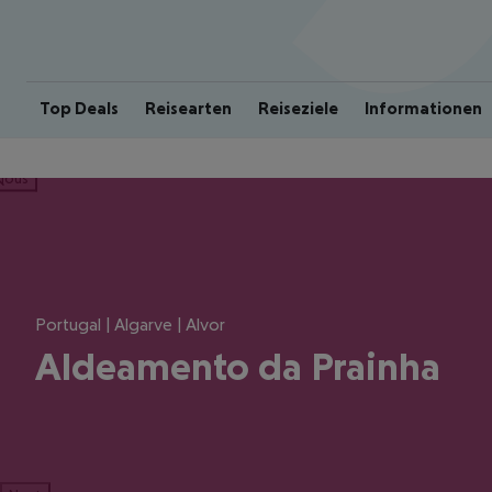
Top Deals
Reisearten
Reiseziele
Informationen
ious
Portugal | Algarve | Alvor
Aldeamento da Prainha