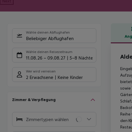
Next
Wähle deinen Abflughafen
Ang
Beliebiger Abflughafen
Hote
Wähle deinen Reisezeitraum
Alde
11.08.26
–
09.08.27
5-8 Nächte
Eingeb
Wer wird verreisen
Aufzug
2 Erwachsene
Keine Kinder
bietet
sowie 
Gärten
Zimmer & Verpflegung
Schlaf
Backof
Reihe 
Zimmertypen wählen
den Kl
Restau