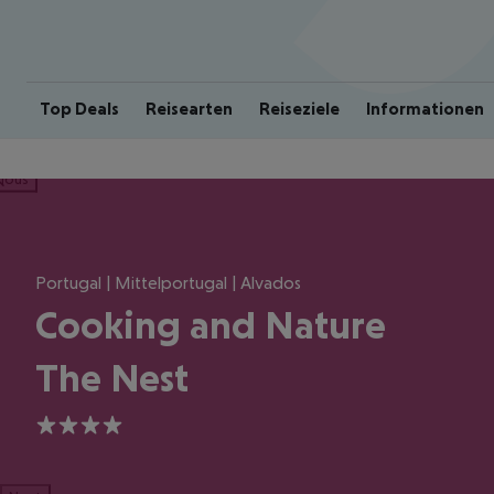
Top Deals
Reisearten
Reiseziele
Informationen
ious
Portugal | Mittelportugal | Alvados
Cooking and Nature
The Nest
4