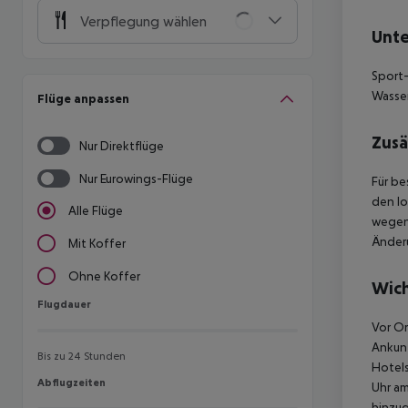
Verpflegung wählen
Unte
Sport-
Wasser
Flüge anpassen
Zusä
Nur Direktflüge
Nur Eurowings-Flüge
Für be
den lo
Alle Flüge
wegen 
Änderu
Mit Koffer
Ohne Koffer
Wich
Flugdauer
Flugdauer
Vor Or
Ankunf
Bis zu 24 Stunden
Hotels
Abflugzeiten
Abflugzeiten
Uhr am
hinzu