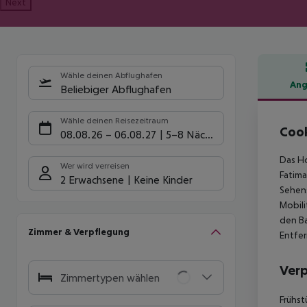
Next
Wähle deinen Abflughafen
Ang
Beliebiger Abflughafen
Hote
Wähle deinen Reisezeitraum
Cook
08.08.26
–
06.08.27
5-8 Nächte
Das Ho
Wer wird verreisen
Fatima
2 Erwachsene
Keine Kinder
Sehens
Mobili
den Ba
Zimmer & Verpflegung
Entfe
Ver
Zimmertypen wählen
Frühst