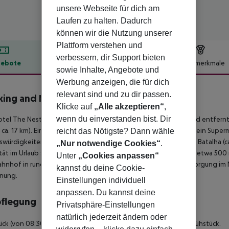
unsere Webseite für dich am
Laufen zu halten. Dadurch
können wir die Nutzung unserer
Plattform verstehen und
verbessern, dir Support bieten
ebote
Hotelbeschreibung
Hotelmerkmale
sowie Inhalte, Angebote und
lbeschreibung
Werbung anzeigen, die für dich
relevant sind und zu dir passen.
ing and Nature The Nest
Klicke auf
„Alle akzeptieren“
,
4
wenn du einverstanden bist. Dir
tel The Nest By Cooking and Nature liegt ca. 35 km vom Strand entfernt. 
 ca. 17 km). Einkaufsmöglichkeiten liegen ca. 30 km vom Hotel, ein Superm
reicht das Nötigste? Dann wähle
würdigkeiten sind vom Hotel aus erreichbar: Fatima (ca. 12 km), Batalha (ca
„Nur notwendige Cookies“
.
tät im Urlaub sorgen ein Taxistand sowie eine Bushaltestelle in etwa 50
Unter
„Cookies anpassen“
hnhof in rund 30 km Entfernung erreichen. Zur ärztlichen Versorgung im 
kannst du deine Cookie-
rnung.
Einstellungen individuell
anpassen. Du kannst deine
pflegung
Privatsphäre-Einstellungen
natürlich jederzeit ändern oder
ück (von 08:30 - 11:00 Uhr) a la carte. Halbpension beinhaltet Frühstück.