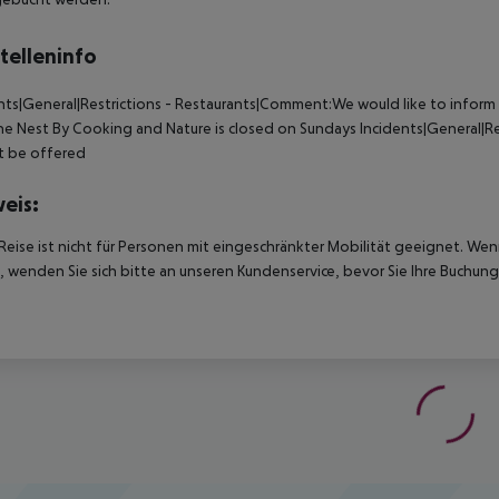
telleninfo
nts|General|Restrictions - Restaurants|Comment:We would like to inform
e Nest By Cooking and Nature is closed on Sundays
Incidents|General|Re
t be offered
eis:
Reise ist nicht für Personen mit eingeschränkter Mobilität geeignet. We
 wenden Sie sich bitte an unseren Kundenservice, bevor Sie Ihre Buchung