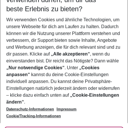
09.08.26
–
07.08.27
5-8 Nächte
beste Erlebnis zu bieten?
Wer wird verreisen
Wir verwenden Cookies und ähnliche Technologien, um
2 Erwachsene
Keine Kinder
unsere Webseite für dich am Laufen zu halten. Dadurch
können wir die Nutzung unserer Plattform verstehen und
Mehr Filter anzeigen
verbessern, dir Support bieten sowie Inhalte, Angebote
und Werbung anzeigen, die für dich relevant sind und zu
dir passen. Klicke auf
„Alle akzeptieren“
, wenn du
einverstanden bist. Dir reicht das Nötigste? Dann wähle
„Nur notwendige Cookies“
. Unter
„Cookies
anpassen“
kannst du deine Cookie-Einstellungen
Footer
Footer navigation
individuell anpassen. Du kannst deine Privatsphäre-
Über uns
Einstellungen natürlich jederzeit ändern oder widerrufen
AGB
– klicke dazu einfach unten auf
„Cookie-Einstellungen
Service & Hilfe
Bestpreisgarantie
ändern“
.
Datenschutz-Informationen
Impressum
Agenturbetreuung
Cookie-Einstellungen ändern
Folge uns
Barrierefreies Reisen
Cookie/Tracking-Informationen
Cookie-Richtlinie
Check-in
Datenschutz