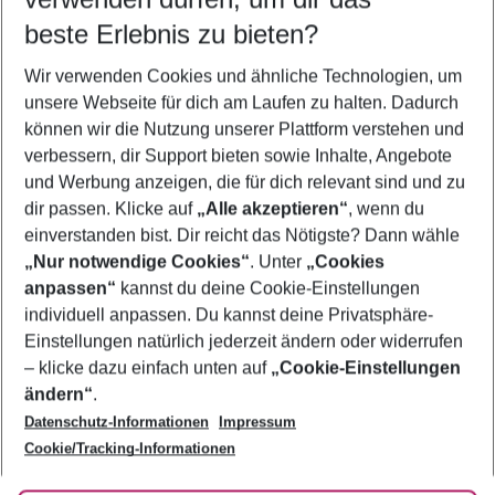
10.08.26
–
08.08.27
5-8 Nächte
beste Erlebnis zu bieten?
Wer wird verreisen
Wir verwenden Cookies und ähnliche Technologien, um
2 Erwachsene
Keine Kinder
unsere Webseite für dich am Laufen zu halten. Dadurch
können wir die Nutzung unserer Plattform verstehen und
Mehr Filter anzeigen
verbessern, dir Support bieten sowie Inhalte, Angebote
und Werbung anzeigen, die für dich relevant sind und zu
dir passen. Klicke auf
„Alle akzeptieren“
, wenn du
einverstanden bist. Dir reicht das Nötigste? Dann wähle
„Nur notwendige Cookies“
. Unter
„Cookies
anpassen“
kannst du deine Cookie-Einstellungen
Footer
Footer navigation
individuell anpassen. Du kannst deine Privatsphäre-
Über uns
Einstellungen natürlich jederzeit ändern oder widerrufen
AGB
– klicke dazu einfach unten auf
„Cookie-Einstellungen
Service & Hilfe
Bestpreisgarantie
ändern“
.
Datenschutz-Informationen
Impressum
Agenturbetreuung
Cookie-Einstellungen ändern
Folge uns
Barrierefreies Reisen
Cookie/Tracking-Informationen
Cookie-Richtlinie
Check-in
Datenschutz