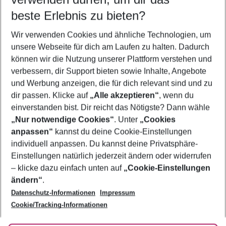
08.08.26
–
06.08.27
5-8 Nächte
beste Erlebnis zu bieten?
Wer wird verreisen
Wir verwenden Cookies und ähnliche Technologien, um
2 Erwachsene
Keine Kinder
unsere Webseite für dich am Laufen zu halten. Dadurch
können wir die Nutzung unserer Plattform verstehen und
Mehr Filter anzeigen
verbessern, dir Support bieten sowie Inhalte, Angebote
und Werbung anzeigen, die für dich relevant sind und zu
dir passen. Klicke auf
„Alle akzeptieren“
, wenn du
einverstanden bist. Dir reicht das Nötigste? Dann wähle
„Nur notwendige Cookies“
. Unter
„Cookies
anpassen“
kannst du deine Cookie-Einstellungen
Footer
Footer navigation
individuell anpassen. Du kannst deine Privatsphäre-
Über uns
Einstellungen natürlich jederzeit ändern oder widerrufen
AGB
– klicke dazu einfach unten auf
„Cookie-Einstellungen
Service & Hilfe
Bestpreisgarantie
ändern“
.
Datenschutz-Informationen
Impressum
Agenturbetreuung
Cookie-Einstellungen ändern
Folge uns
Barrierefreies Reisen
Cookie/Tracking-Informationen
Cookie-Richtlinie
Check-in
Datenschutz