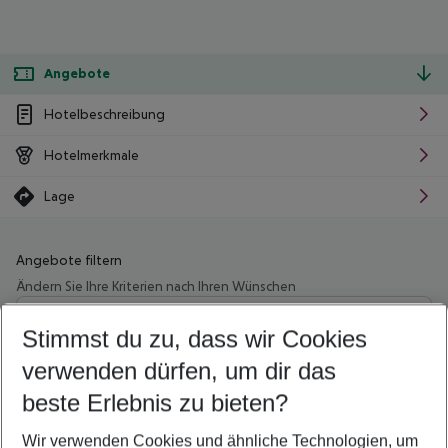
Angebote
Hotelbeschreibung
Hotelmerkmale
Lage
Angebote filtern
Ändern Sie Ihre Kriterien nach Ihren Wünschen
Wähle deinen Abflughafen
Beliebiger Abflughafen
Stimmst du zu, dass wir Cookies
verwenden dürfen, um dir das
Wähle deinen Reisezeitraum
10.08.26
–
08.08.27
5-8 Nächte
beste Erlebnis zu bieten?
Wer wird verreisen
Wir verwenden Cookies und ähnliche Technologien, um
2 Erwachsene
Keine Kinder