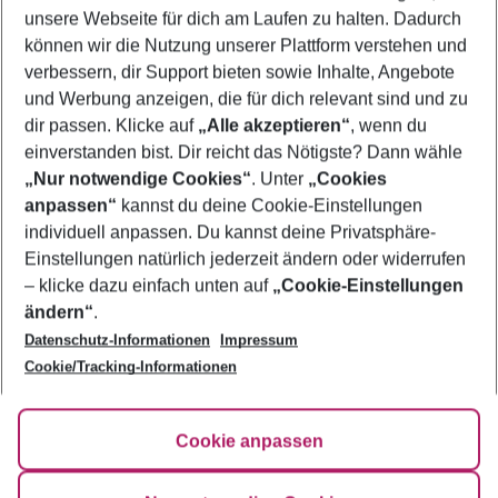
unsere Webseite für dich am Laufen zu halten. Dadurch
können wir die Nutzung unserer Plattform verstehen und
Mehr Filter anzeigen
verbessern, dir Support bieten sowie Inhalte, Angebote
und Werbung anzeigen, die für dich relevant sind und zu
dir passen. Klicke auf
„Alle akzeptieren“
, wenn du
einverstanden bist. Dir reicht das Nötigste? Dann wähle
„Nur notwendige Cookies“
. Unter
„Cookies
anpassen“
kannst du deine Cookie-Einstellungen
Footer
Footer navigation
individuell anpassen. Du kannst deine Privatsphäre-
Über uns
Einstellungen natürlich jederzeit ändern oder widerrufen
AGB
– klicke dazu einfach unten auf
„Cookie-Einstellungen
Service & Hilfe
Bestpreisgarantie
ändern“
.
Datenschutz-Informationen
Impressum
Agenturbetreuung
Cookie-Einstellungen ändern
Folge uns
Barrierefreies Reisen
Cookie/Tracking-Informationen
Cookie-Richtlinie
Check-in
Datenschutz
FAQ
Fakten
Cookie anpassen
HanseMerkur Reiseversicherung
Flexibel buchen
Hilfe & Kontakt
Impressum
Newsletter