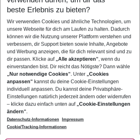
08.08.26
–
06.08.27
5-8 Nächte
beste Erlebnis zu bieten?
Wer wird verreisen
Wir verwenden Cookies und ähnliche Technologien, um
2 Erwachsene
Keine Kinder
unsere Webseite für dich am Laufen zu halten. Dadurch
können wir die Nutzung unserer Plattform verstehen und
Mehr Filter anzeigen
verbessern, dir Support bieten sowie Inhalte, Angebote
und Werbung anzeigen, die für dich relevant sind und zu
dir passen. Klicke auf
„Alle akzeptieren“
, wenn du
einverstanden bist. Dir reicht das Nötigste? Dann wähle
„Nur notwendige Cookies“
. Unter
„Cookies
anpassen“
kannst du deine Cookie-Einstellungen
Footer
Footer navigation
individuell anpassen. Du kannst deine Privatsphäre-
Über uns
Einstellungen natürlich jederzeit ändern oder widerrufen
AGB
– klicke dazu einfach unten auf
„Cookie-Einstellungen
Service & Hilfe
Bestpreisgarantie
ändern“
.
Datenschutz-Informationen
Impressum
Agenturbetreuung
Cookie-Einstellungen ändern
Folge uns
Barrierefreies Reisen
Cookie/Tracking-Informationen
Cookie-Richtlinie
Check-in
Datenschutz