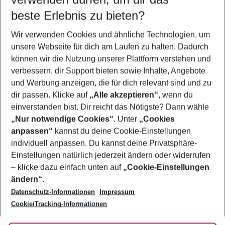
11.08.26
–
09.08.27
5-8 Nächte
beste Erlebnis zu bieten?
Wer wird verreisen
Wir verwenden Cookies und ähnliche Technologien, um
2 Erwachsene
Keine Kinder
unsere Webseite für dich am Laufen zu halten. Dadurch
können wir die Nutzung unserer Plattform verstehen und
Mehr Filter anzeigen
verbessern, dir Support bieten sowie Inhalte, Angebote
und Werbung anzeigen, die für dich relevant sind und zu
dir passen. Klicke auf
„Alle akzeptieren“
, wenn du
einverstanden bist. Dir reicht das Nötigste? Dann wähle
„Nur notwendige Cookies“
. Unter
„Cookies
anpassen“
kannst du deine Cookie-Einstellungen
Footer
Footer navigation
individuell anpassen. Du kannst deine Privatsphäre-
Über uns
Einstellungen natürlich jederzeit ändern oder widerrufen
AGB
– klicke dazu einfach unten auf
„Cookie-Einstellungen
Service & Hilfe
Bestpreisgarantie
ändern“
.
Datenschutz-Informationen
Impressum
Agenturbetreuung
Cookie-Einstellungen ändern
Folge uns
Barrierefreies Reisen
Cookie/Tracking-Informationen
Cookie-Richtlinie
Check-in
Datenschutz