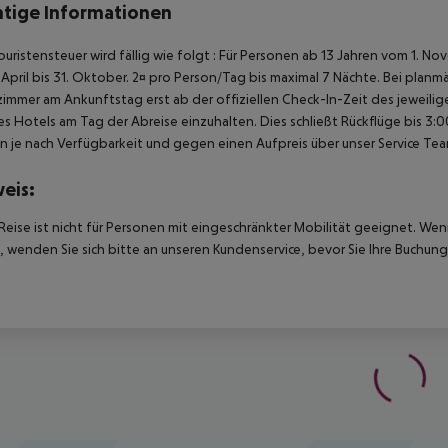
tige Informationen
ouristensteuer wird fällig wie folgt : Für Personen ab 13 Jahren vom 1. N
 April bis 31. Oktober. 2¤ pro Person/Tag bis maximal 7 Nächte. Bei pla
immer am Ankunftstag erst ab der offiziellen Check-In-Zeit des jeweilig
es Hotels am Tag der Abreise einzuhalten. Dies schließt Rückflüge bis 3
 je nach Verfügbarkeit und gegen einen Aufpreis über unser Service T
eis:
Reise ist nicht für Personen mit eingeschränkter Mobilität geeignet. We
 wenden Sie sich bitte an unseren Kundenservice, bevor Sie Ihre Buchung