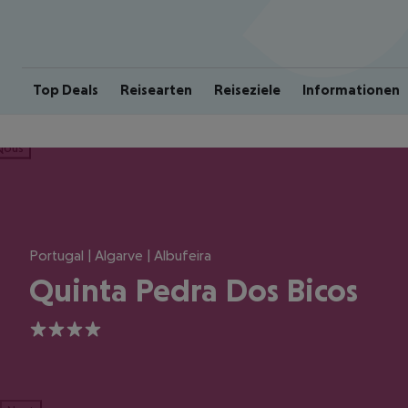
Top Deals
Reisearten
Reiseziele
Informationen
ious
Portugal | Algarve | Albufeira
Quinta Pedra Dos Bicos
4