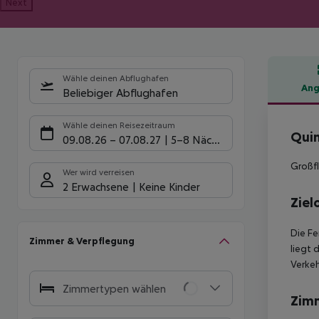
Next
Wähle deinen Abflughafen
Ang
Beliebiger Abflughafen
Hote
Wähle deinen Reisezeitraum
Quin
09.08.26
–
07.08.27
5-8 Nächte
Großfl
Wer wird verreisen
2 Erwachsene
Keine Kinder
Ziel
Die Fe
Zimmer & Verpflegung
liegt 
Verkeh
Zimmertypen wählen
Zim