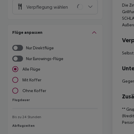
Die Zi
Verpflegung wählen
Grillf
SCHLA
Außerd
Flüge anpassen
Ver
Nur Direktflüge
Selbst
Nur Eurowings-Flüge
Unte
Alle Flüge
Mit Koffer
Gegen
Ohne Koffer
Zusä
Flugdauer
Flugdauer
**
Grup
(Kredi
Bis zu 24 Stunden
Person
Abflugzeiten
Abflugzeiten