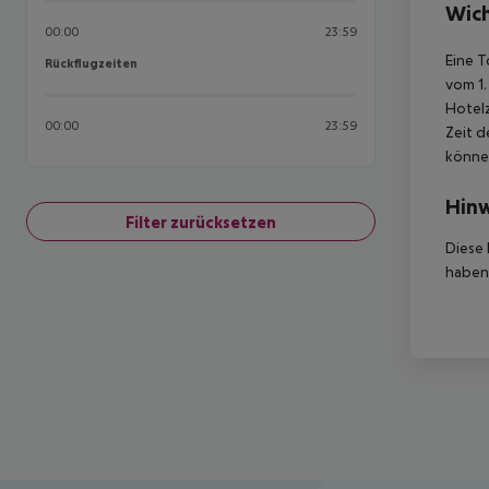
Wich
00:00
23:59
Eine T
Rückflugzeiten
Rückflugzeiten
vom 1.
Hotelz
00:00
23:59
Zeit d
können
Hinw
Filter zurücksetzen
Diese 
haben,