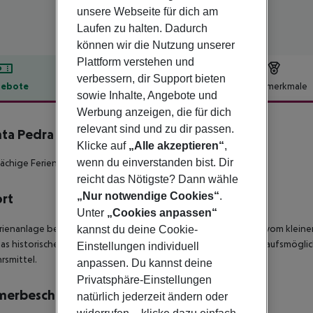
unsere Webseite für dich am
Laufen zu halten. Dadurch
können wir die Nutzung unserer
Plattform verstehen und
verbessern, dir Support bieten
ebote
Hotelbeschreibung
Hotelmerkmale
sowie Inhalte, Angebote und
lbeschreibung
Werbung anzeigen, die für dich
relevant sind und zu dir passen.
ta Pedra Dos Bicos
Klicke auf
„Alle akzeptieren“
,
4
wenn du einverstanden bist. Dir
ächige Ferienanlage an der Algarve mit Strandnähe!
reicht das Nötigste? Dann wähle
„Nur notwendige Cookies“
.
ort
Unter
„Cookies anpassen“
rienanlage befindet sich auf einem kleinen Hügel, etwa 100m vom kleine
kannst du deine Cookie-
das historische Zentrum Albufeiras mit Unterhaltungs- und Einkaufsmögli
Einstellungen individuell
rsmittel.
anpassen. Du kannst deine
Privatsphäre-Einstellungen
merbeschreibung
natürlich jederzeit ändern oder