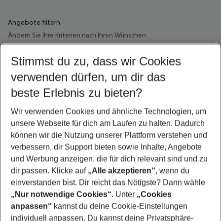
Angebote filtern
Ändern Sie Ihre Kriterien nach Ihren Wünschen
Wähle deinen Abflughafen
Beliebiger Abflughafen
Stimmst du zu, dass wir Cookies
verwenden dürfen, um dir das
Wähle deinen Reisezeitraum
08.08.26
–
06.08.27
5-8 Nächte
beste Erlebnis zu bieten?
Wer wird verreisen
Wir verwenden Cookies und ähnliche Technologien, um
2 Erwachsene
Keine Kinder
unsere Webseite für dich am Laufen zu halten. Dadurch
können wir die Nutzung unserer Plattform verstehen und
Mehr Filter anzeigen
verbessern, dir Support bieten sowie Inhalte, Angebote
und Werbung anzeigen, die für dich relevant sind und zu
dir passen. Klicke auf
„Alle akzeptieren“
, wenn du
einverstanden bist. Dir reicht das Nötigste? Dann wähle
„Nur notwendige Cookies“
. Unter
„Cookies
anpassen“
kannst du deine Cookie-Einstellungen
Footer
Footer navigation
individuell anpassen. Du kannst deine Privatsphäre-