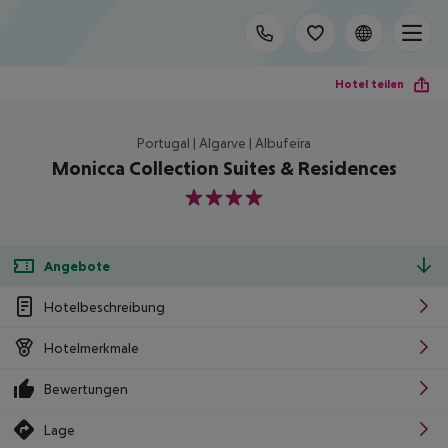
Hotel teilen
Portugal | Algarve | Albufeira
Monicca Collection Suites & Residences
4
Angebote
Hotelbeschreibung
Hotelmerkmale
Bewertungen
Lage