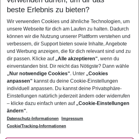
09.08.26
–
07.08.27
5-8 Nächte
beste Erlebnis zu bieten?
Wer wird verreisen
Wir verwenden Cookies und ähnliche Technologien, um
2 Erwachsene
Keine Kinder
unsere Webseite für dich am Laufen zu halten. Dadurch
können wir die Nutzung unserer Plattform verstehen und
Mehr Filter anzeigen
verbessern, dir Support bieten sowie Inhalte, Angebote
und Werbung anzeigen, die für dich relevant sind und zu
dir passen. Klicke auf
„Alle akzeptieren“
, wenn du
einverstanden bist. Dir reicht das Nötigste? Dann wähle
„Nur notwendige Cookies“
. Unter
„Cookies
anpassen“
kannst du deine Cookie-Einstellungen
Footer
Footer navigation
individuell anpassen. Du kannst deine Privatsphäre-
Über uns
Einstellungen natürlich jederzeit ändern oder widerrufen
AGB
– klicke dazu einfach unten auf
„Cookie-Einstellungen
Service & Hilfe
Bestpreisgarantie
ändern“
.
Datenschutz-Informationen
Impressum
Agenturbetreuung
Cookie-Einstellungen ändern
Folge uns
Barrierefreies Reisen
Cookie/Tracking-Informationen
Cookie-Richtlinie
Check-in
Datenschutz