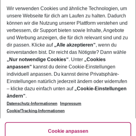
Wer wird verreisen
Wir verwenden Cookies und ähnliche Technologien, um
2 Erwachsene
Keine Kinder
unsere Webseite für dich am Laufen zu halten. Dadurch
können wir die Nutzung unserer Plattform verstehen und
Mehr Filter anzeigen
verbessern, dir Support bieten sowie Inhalte, Angebote
und Werbung anzeigen, die für dich relevant sind und zu
dir passen. Klicke auf
„Alle akzeptieren“
, wenn du
einverstanden bist. Dir reicht das Nötigste? Dann wähle
„Nur notwendige Cookies“
. Unter
„Cookies
anpassen“
kannst du deine Cookie-Einstellungen
Footer
Footer navigation
individuell anpassen. Du kannst deine Privatsphäre-
Über uns
Einstellungen natürlich jederzeit ändern oder widerrufen
AGB
– klicke dazu einfach unten auf
„Cookie-Einstellungen
Service & Hilfe
Bestpreisgarantie
ändern“
.
Datenschutz-Informationen
Impressum
Agenturbetreuung
Cookie-Einstellungen ändern
Folge uns
Barrierefreies Reisen
Cookie/Tracking-Informationen
Cookie-Richtlinie
Check-in
Datenschutz
FAQ
Fakten
Cookie anpassen
HanseMerkur Reiseversicherung
Flexibel buchen