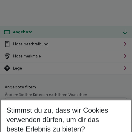
Angebote
Hotelbeschreibung
Hotelmerkmale
Lage
Angebote filtern
Ändern Sie Ihre Kriterien nach Ihren Wünschen
Wähle deinen Abflughafen
Beliebiger Abflughafen
Stimmst du zu, dass wir Cookies
verwenden dürfen, um dir das
Wähle deinen Reisezeitraum
08.08.26
–
06.08.27
5-8 Nächte
beste Erlebnis zu bieten?