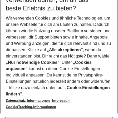
08.08.26
–
06.08.27
5-8 Nächte
beste Erlebnis zu bieten?
Wer wird verreisen
Wir verwenden Cookies und ähnliche Technologien, um
2 Erwachsene
Keine Kinder
unsere Webseite für dich am Laufen zu halten. Dadurch
können wir die Nutzung unserer Plattform verstehen und
Mehr Filter anzeigen
verbessern, dir Support bieten sowie Inhalte, Angebote
und Werbung anzeigen, die für dich relevant sind und zu
dir passen. Klicke auf
„Alle akzeptieren“
, wenn du
einverstanden bist. Dir reicht das Nötigste? Dann wähle
„Nur notwendige Cookies“
. Unter
„Cookies
anpassen“
kannst du deine Cookie-Einstellungen
Footer
Footer navigation
individuell anpassen. Du kannst deine Privatsphäre-
Über uns
Einstellungen natürlich jederzeit ändern oder widerrufen
AGB
– klicke dazu einfach unten auf
„Cookie-Einstellungen
Service & Hilfe
Bestpreisgarantie
ändern“
.
Datenschutz-Informationen
Impressum
Agenturbetreuung
Cookie-Einstellungen ändern
Folge uns
Barrierefreies Reisen
Cookie/Tracking-Informationen
Cookie-Richtlinie
Check-in
Datenschutz