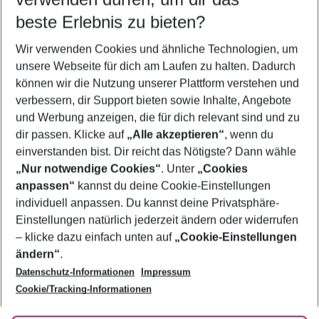
12.08.26
–
10.08.27
5-8 Nächte
beste Erlebnis zu bieten?
Wer wird verreisen
Wir verwenden Cookies und ähnliche Technologien, um
2 Erwachsene
Keine Kinder
unsere Webseite für dich am Laufen zu halten. Dadurch
können wir die Nutzung unserer Plattform verstehen und
Mehr Filter anzeigen
verbessern, dir Support bieten sowie Inhalte, Angebote
und Werbung anzeigen, die für dich relevant sind und zu
dir passen. Klicke auf
„Alle akzeptieren“
, wenn du
einverstanden bist. Dir reicht das Nötigste? Dann wähle
„Nur notwendige Cookies“
. Unter
„Cookies
anpassen“
kannst du deine Cookie-Einstellungen
Footer
Footer navigation
individuell anpassen. Du kannst deine Privatsphäre-
Über uns
Einstellungen natürlich jederzeit ändern oder widerrufen
AGB
– klicke dazu einfach unten auf
„Cookie-Einstellungen
Service & Hilfe
Bestpreisgarantie
ändern“
.
Datenschutz-Informationen
Impressum
Agenturbetreuung
Cookie-Einstellungen ändern
Folge uns
Barrierefreies Reisen
Cookie/Tracking-Informationen
Cookie-Richtlinie
Check-in
Datenschutz