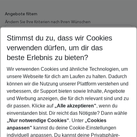
Angebote filtern
Ändern Sie Ihre Kriterien nach Ihren Wünschen
Wähle deinen Abflughafen
Beliebiger Abflughafen
Stimmst du zu, dass wir Cookies
verwenden dürfen, um dir das
Wähle deinen Reisezeitraum
11.08.26
–
09.08.27
5-8 Nächte
beste Erlebnis zu bieten?
Wer wird verreisen
Wir verwenden Cookies und ähnliche Technologien, um
2 Erwachsene
Keine Kinder
unsere Webseite für dich am Laufen zu halten. Dadurch
können wir die Nutzung unserer Plattform verstehen und
Mehr Filter anzeigen
verbessern, dir Support bieten sowie Inhalte, Angebote
und Werbung anzeigen, die für dich relevant sind und zu
dir passen. Klicke auf
„Alle akzeptieren“
, wenn du
einverstanden bist. Dir reicht das Nötigste? Dann wähle
„Nur notwendige Cookies“
. Unter
„Cookies
anpassen“
kannst du deine Cookie-Einstellungen
Footer
Footer navigation
individuell anpassen. Du kannst deine Privatsphäre-