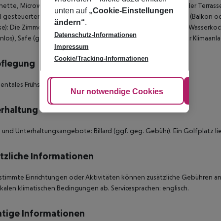
nette, Microwelle, Wasserkocher (ggf. geg. Gebühr), Balkon oder Terrass
unten auf
„Cookie-Einstellungen
l gesteuerter Klimaanlage. 1 Schlafzimmer Standard Apartment (Balkon od
ändern“
.
se): Die Zimmer sind ausgestattet mit Kitchenette, Microwelle, Wasserkoc
Datenschutz-Informationen
nlos), Safe (geg. Gebühr) und Sat-TV sowie zentral gesteuerter Klimaanla
Impressum
Cookie/Tracking-Informationen
pflegung
entales Frühstück.
Cookie anpassen
Nur notwendige Cookies
Alle
rhaltung
 und Unterhaltungsangebote: Billard (ggf. geg. Gebühr). Ein Golfplatz l
tzliche Informationen
stimmte Einrichtungen oder Aktivitäten können zusätzliche Gebühren anf
kalen klimatischen Bedingungen ab. Servicesprachen: englisch.
tige Informationen