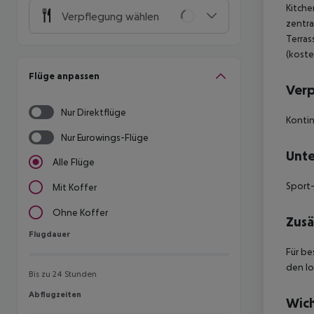
Kitche
Verpflegung wählen
zentra
Terras
(koste
Flüge anpassen
Ver
Nur Direktflüge
Kontin
Nur Eurowings-Flüge
Unte
Alle Flüge
Sport-
Mit Koffer
Ohne Koffer
Zusä
Flugdauer
Flugdauer
Für be
den lo
Bis zu 24 Stunden
Abflugzeiten
Abflugzeiten
Wich