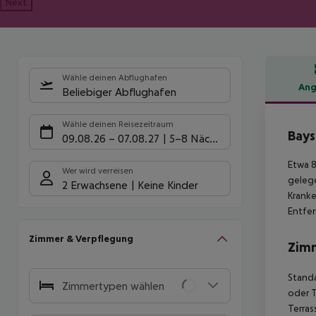
Next
Wähle deinen Abflughafen
Ang
Beliebiger Abflughafen
Hote
Wähle deinen Reisezeitraum
Bays
09.08.26
–
07.08.27
5-8 Nächte
Etwa 8
Wer wird verreisen
gelege
2 Erwachsene
Keine Kinder
Kranke
Entfe
Zimmer & Verpflegung
Zim
Standa
Zimmertypen wählen
oder T
Terras