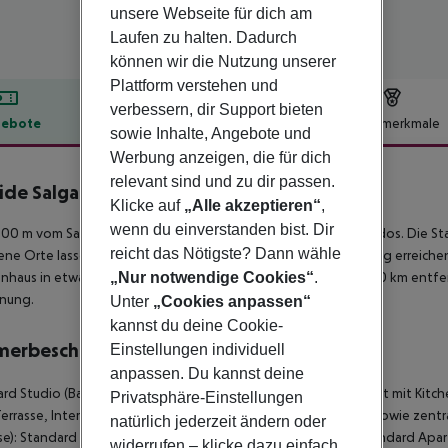
unsere Webseite für dich am
Laufen zu halten. Dadurch
können wir die Nutzung unserer
Plattform verstehen und
verbessern, dir Support bieten
ebote
Hotelbeschreibung
Hotelmerkmale
sowie Inhalte, Angebote und
lbeschreibung
Werbung anzeigen, die für dich
relevant sind und zu dir passen.
ide Salgados
0
Klicke auf
„Alle akzeptieren“
,
wenn du einverstanden bist. Dir
00 m vom Sandstrand entfernt liegt das Hotel Bayside Salgados. Die Sta
reicht das Nötigste? Dann wähle
ne Orte lassen sich über den Bahnhof in rund 15 km Entfernung erreichen.
nhaus in etwa 50 km Entfernung. Der Flughafen (FAO) ist ca. 50 km entfern
„Nur notwendige Cookies“
.
rnung.
Unter
„Cookies anpassen“
kannst du deine Cookie-
merbeschreibung
Einstellungen individuell
anpassen. Du kannst deine
rd Studio (Balkon oder Terrasse): Die Zimmer sind ausgestattet mit Kitc
Privatsphäre-Einstellungen
errasse, Internet (kostenlos), Safe (geg. Gebühr) und Sat-TV sowie zentr
natürlich jederzeit ändern oder
se): Standard Studio (Balkon oder Terrasse): 1 Schlafzimmer Standard Apa
widerrufen – klicke dazu einfach