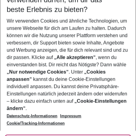
09.08.26
–
07.08.27
5-8 Nächte
beste Erlebnis zu bieten?
Wer wird verreisen
Wir verwenden Cookies und ähnliche Technologien, um
2 Erwachsene
Keine Kinder
unsere Webseite für dich am Laufen zu halten. Dadurch
können wir die Nutzung unserer Plattform verstehen und
Mehr Filter anzeigen
verbessern, dir Support bieten sowie Inhalte, Angebote
und Werbung anzeigen, die für dich relevant sind und zu
dir passen. Klicke auf
„Alle akzeptieren“
, wenn du
einverstanden bist. Dir reicht das Nötigste? Dann wähle
„Nur notwendige Cookies“
. Unter
„Cookies
anpassen“
kannst du deine Cookie-Einstellungen
Footer
Footer navigation
individuell anpassen. Du kannst deine Privatsphäre-
Über uns
Einstellungen natürlich jederzeit ändern oder widerrufen
AGB
– klicke dazu einfach unten auf
„Cookie-Einstellungen
Service & Hilfe
Bestpreisgarantie
ändern“
.
Datenschutz-Informationen
Impressum
Agenturbetreuung
Cookie-Einstellungen ändern
Folge uns
Barrierefreies Reisen
Cookie/Tracking-Informationen
Cookie-Richtlinie
Check-in
Datenschutz