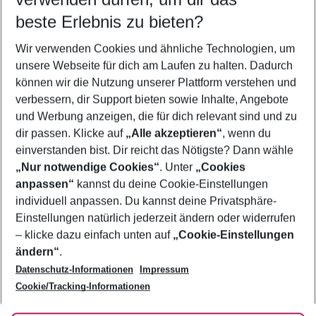
09.08.26
–
07.08.27
5-8 Nächte
beste Erlebnis zu bieten?
Wer wird verreisen
Wir verwenden Cookies und ähnliche Technologien, um
2 Erwachsene
Keine Kinder
unsere Webseite für dich am Laufen zu halten. Dadurch
können wir die Nutzung unserer Plattform verstehen und
Mehr Filter anzeigen
verbessern, dir Support bieten sowie Inhalte, Angebote
und Werbung anzeigen, die für dich relevant sind und zu
dir passen. Klicke auf
„Alle akzeptieren“
, wenn du
einverstanden bist. Dir reicht das Nötigste? Dann wähle
„Nur notwendige Cookies“
. Unter
„Cookies
anpassen“
kannst du deine Cookie-Einstellungen
Footer
Footer navigation
individuell anpassen. Du kannst deine Privatsphäre-
Über uns
Einstellungen natürlich jederzeit ändern oder widerrufen
AGB
– klicke dazu einfach unten auf
„Cookie-Einstellungen
Service & Hilfe
Bestpreisgarantie
ändern“
.
Datenschutz-Informationen
Impressum
Agenturbetreuung
Cookie-Einstellungen ändern
Folge uns
Barrierefreies Reisen
Cookie/Tracking-Informationen
Cookie-Richtlinie
Check-in
Datenschutz