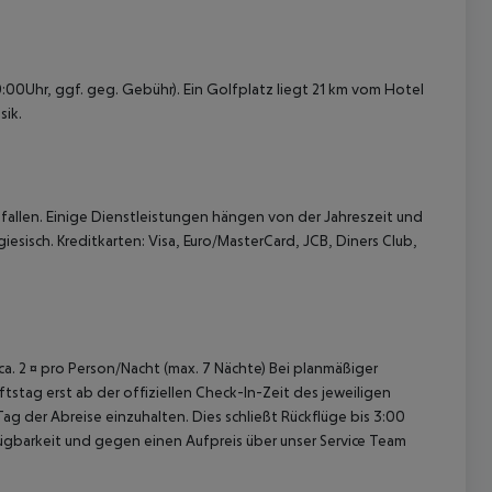
00Uhr, ggf. geg. Gebühr). Ein Golfplatz liegt 21 km vom Hotel
sik.
allen. Einige Dienstleistungen hängen von der Jahreszeit und
esisch. Kreditkarten: Visa, Euro/MasterCard, JCB, Diners Club,
 ca. 2 ¤ pro Person/Nacht (max. 7 Nächte) Bei planmäßiger
tag erst ab der offiziellen Check-In-Zeit des jeweiligen
ag der Abreise einzuhalten. Dies schließt Rückflüge bis 3:00
gbarkeit und gegen einen Aufpreis über unser Service Team