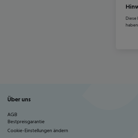
Hinw
Diese 
haben,
Footer
Footer navigation
Über uns
AGB
Bestpreisgarantie
Cookie-Einstellungen ändern