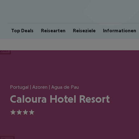
Top Deals
Reisearten
Reiseziele
Informationen
ious
Portugal | Azoren | Agua de Pau
Caloura Hotel Resort
4