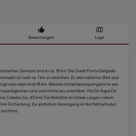
Bewertungen
Lage
istischen Zentrum sind es ca. 18 km. Die Stadt Ponta Delgada
permarkt ist nach ca. 1 km zu erreichen. Zu den nächsten Bars und
langt man nach rund 18 km. Weitere Unterhaltungsangebote wie
enswürdigkeiten sind vom Hotel aus erreichbar: Vila De Agua De
d Sete Cidades (ca. 40 km). Für Mobilität im Urlaub sorgen neben
1 km Entfernung. Zur ärztlichen Versorgung im Notfall befindet
 entfernt.