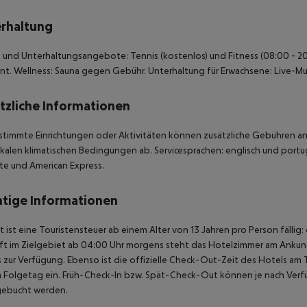
rhaltung
 und Unterhaltungsangebote: Tennis (kostenlos) und Fitness (08:00 - 20:
nt. Wellness: Sauna gegen Gebühr. Unterhaltung für Erwachsene: Live-Mu
tzliche Informationen
stimmte Einrichtungen oder Aktivitäten können zusätzliche Gebühren anf
kalen klimatischen Bedingungen ab. Servicesprachen: englisch und portugi
te und American Express.
tige Informationen
t ist eine Touristensteuer ab einem Alter von 13 Jahren pro Person fällig:
t im Zielgebiet ab 04:00 Uhr morgens steht das Hotelzimmer am Ankunfts
 zur Verfügung. Ebenso ist die offizielle Check-Out-Zeit des Hotels am T
 Folgetag ein. Früh-Check-In bzw. Spät-Check-Out können je nach Verfü
gebucht werden.