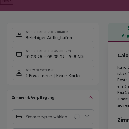
Next
Wähle deinen Abflughafen
Ang
Beliebiger Abflughafen
Hote
Wähle deinen Reisezeitraum
Calo
10.08.26
–
08.08.27
5-8 Nächte
Rund 3
Wer wird verreisen
ist ca
2 Erwachsene
Keine Kinder
Restau
ein Ki
Pau (c
Zimmer & Verpflegung
einem 
sich e
Zimmertypen wählen
Zim