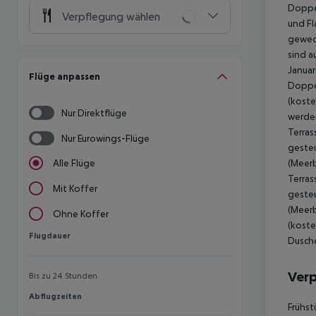
Doppel
Verpflegung wählen
und Fl
gewech
sind a
Januar
Flüge anpassen
Doppel
(koste
Nur Direktflüge
werden
Terras
Nur Eurowings-Flüge
gesteu
(Meerb
Alle Flüge
Terras
Mit Koffer
gesteu
(Meerb
Ohne Koffer
(koste
Flugdauer
Flugdauer
Dusche
Ver
Bis zu 24 Stunden
Abflugzeiten
Abflugzeiten
Frühst