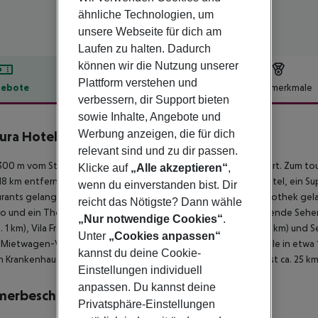
ähnliche Technologien, um
unsere Webseite für dich am
Laufen zu halten. Dadurch
können wir die Nutzung unserer
Plattform verstehen und
ebote
Hotelbeschreibung
Hotelmerkmale
verbessern, dir Support bieten
lbeschreibung
sowie Inhalte, Angebote und
Werbung anzeigen, die für dich
ura Hotel Resort
4
relevant sind und zu dir passen.
00 m vom Strand entfernt liegt das Hotel Caloura Hotel Resort. Zum tour
Klicke auf
„Alle akzeptieren“
,
. 18 km entfernt. Einkaufsmöglichkeiten liegen ca. 18 km vom Hotel, ein Su
wenn du einverstanden bist. Dir
rants gelangt man ebenfalls nach rund 1 km. Zur nächsten Diskothek ge
reicht das Nötigste? Dann wähle
no und ein Theater sind in ca. 18 km Entfernung zu finden. Folgende Seh
„Nur notwendige Cookies“
.
a. 1 km), Vila Franca (ca. 8 km), Furnas (ca. 29 km), Nordeste (ca. 62 km) un
Unter
„Cookies anpassen“
Mietwagen-Verleih auch ein Taxistand sowie eine Bushaltestelle in etwa 
kannst du deine Cookie-
in Krankenhaus in etwa 18 km Entfernung. Der Flughafen (PDL) ist ca. 25 km
Einstellungen individuell
anpassen. Du kannst deine
merbeschreibung
Privatsphäre-Einstellungen