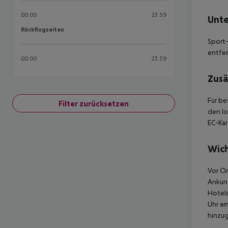
00:00
23:59
Unte
Rückflugzeiten
Rückflugzeiten
Sport-
entfer
00:00
23:59
Zusä
Für be
Filter zurücksetzen
den lo
EC-Kar
Wich
Vor Or
Ankunf
Hotels
Uhr am
hinzu