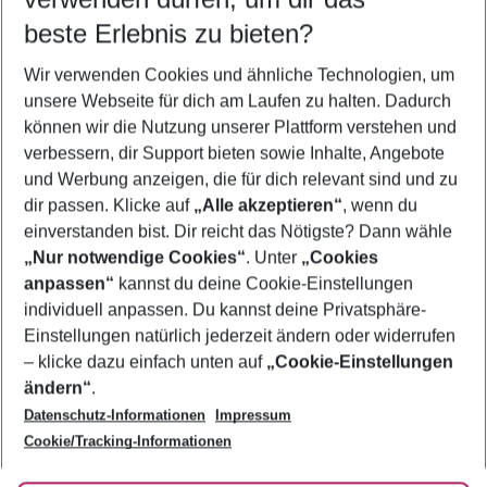
11.08.26
–
09.08.27
5-8 Nächte
beste Erlebnis zu bieten?
Wer wird verreisen
Wir verwenden Cookies und ähnliche Technologien, um
2 Erwachsene
Keine Kinder
unsere Webseite für dich am Laufen zu halten. Dadurch
können wir die Nutzung unserer Plattform verstehen und
Mehr Filter anzeigen
verbessern, dir Support bieten sowie Inhalte, Angebote
und Werbung anzeigen, die für dich relevant sind und zu
dir passen. Klicke auf
„Alle akzeptieren“
, wenn du
einverstanden bist. Dir reicht das Nötigste? Dann wähle
„Nur notwendige Cookies“
. Unter
„Cookies
anpassen“
kannst du deine Cookie-Einstellungen
Footer
Footer navigation
individuell anpassen. Du kannst deine Privatsphäre-
Über uns
Einstellungen natürlich jederzeit ändern oder widerrufen
AGB
– klicke dazu einfach unten auf
„Cookie-Einstellungen
Service & Hilfe
Bestpreisgarantie
ändern“
.
Datenschutz-Informationen
Impressum
Agenturbetreuung
Cookie-Einstellungen ändern
Folge uns
Barrierefreies Reisen
Cookie/Tracking-Informationen
Cookie-Richtlinie
Check-in
Datenschutz