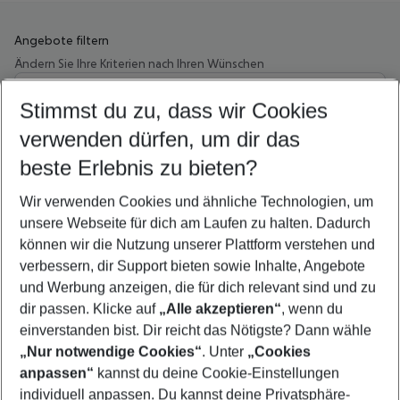
Angebote filtern
Ändern Sie Ihre Kriterien nach Ihren Wünschen
Wähle deinen Abflughafen
Beliebiger Abflughafen
Stimmst du zu, dass wir Cookies
verwenden dürfen, um dir das
Wähle deinen Reisezeitraum
09.08.26
–
07.08.27
5-8 Nächte
beste Erlebnis zu bieten?
Wer wird verreisen
Wir verwenden Cookies und ähnliche Technologien, um
2 Erwachsene
Keine Kinder
unsere Webseite für dich am Laufen zu halten. Dadurch
können wir die Nutzung unserer Plattform verstehen und
Mehr Filter anzeigen
verbessern, dir Support bieten sowie Inhalte, Angebote
und Werbung anzeigen, die für dich relevant sind und zu
dir passen. Klicke auf
„Alle akzeptieren“
, wenn du
einverstanden bist. Dir reicht das Nötigste? Dann wähle
„Nur notwendige Cookies“
. Unter
„Cookies
anpassen“
kannst du deine Cookie-Einstellungen
Footer
Footer navigation
individuell anpassen. Du kannst deine Privatsphäre-