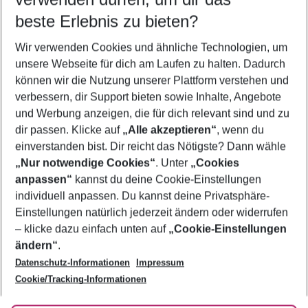
08.08.26
–
06.08.27
5-8 Nächte
beste Erlebnis zu bieten?
Wer wird verreisen
Wir verwenden Cookies und ähnliche Technologien, um
2 Erwachsene
Keine Kinder
unsere Webseite für dich am Laufen zu halten. Dadurch
können wir die Nutzung unserer Plattform verstehen und
Mehr Filter anzeigen
verbessern, dir Support bieten sowie Inhalte, Angebote
und Werbung anzeigen, die für dich relevant sind und zu
dir passen. Klicke auf
„Alle akzeptieren“
, wenn du
einverstanden bist. Dir reicht das Nötigste? Dann wähle
„Nur notwendige Cookies“
. Unter
„Cookies
anpassen“
kannst du deine Cookie-Einstellungen
Footer
Footer navigation
individuell anpassen. Du kannst deine Privatsphäre-
Über uns
Einstellungen natürlich jederzeit ändern oder widerrufen
AGB
– klicke dazu einfach unten auf
„Cookie-Einstellungen
Service & Hilfe
Bestpreisgarantie
ändern“
.
Datenschutz-Informationen
Impressum
Agenturbetreuung
Cookie-Einstellungen ändern
Folge uns
Barrierefreies Reisen
Cookie/Tracking-Informationen
Cookie-Richtlinie
Check-in
Datenschutz