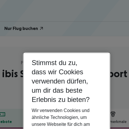
Nur Flug buchen
Stimmst du zu,
Polen | Warschau und Umgebung | Warschau
ibis Styles Warszawa Airport
dass wir Cookies
verwenden dürfen,
3
um dir das beste
Erlebnis zu bieten?
Wir verwenden Cookies und
ähnliche Technologien, um
ebote
Hotelbeschreibung
Hotelmerkmale
unsere Webseite für dich am