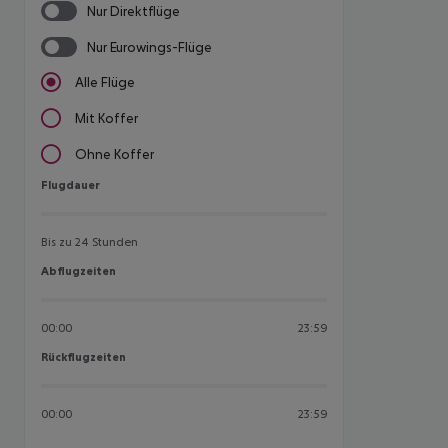
Nur Direktflüge
Nur Eurowings-Flüge
Alle Flüge
Mit Koffer
Ohne Koffer
Flugdauer
Flugdauer
Bis zu 24 Stunden
Abflugzeiten
Abflugzeiten
00:00
23:59
Rückflugzeiten
Rückflugzeiten
00:00
23:59