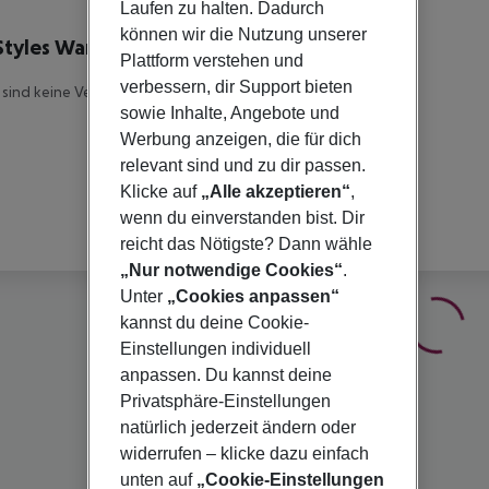
lbeschreibung
Laufen zu halten. Dadurch
können wir die Nutzung unserer
 Styles Warszawa Airport
Plattform verstehen und
3
verbessern, dir Support bieten
 sind keine Veranstalterinfomationen verfügbar.
sowie Inhalte, Angebote und
Werbung anzeigen, die für dich
relevant sind und zu dir passen.
Klicke auf
„Alle akzeptieren“
,
wenn du einverstanden bist. Dir
reicht das Nötigste? Dann wähle
„Nur notwendige Cookies“
.
Unter
„Cookies anpassen“
kannst du deine Cookie-
Einstellungen individuell
anpassen. Du kannst deine
Privatsphäre-Einstellungen
natürlich jederzeit ändern oder
widerrufen – klicke dazu einfach
unten auf
„Cookie-Einstellungen