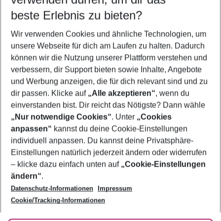
08.08.26
–
06.08.27
5-8 Nächte
beste Erlebnis zu bieten?
Wer wird verreisen
Wir verwenden Cookies und ähnliche Technologien, um
2 Erwachsene
Keine Kinder
unsere Webseite für dich am Laufen zu halten. Dadurch
können wir die Nutzung unserer Plattform verstehen und
Mehr Filter anzeigen
verbessern, dir Support bieten sowie Inhalte, Angebote
und Werbung anzeigen, die für dich relevant sind und zu
dir passen. Klicke auf
„Alle akzeptieren“
, wenn du
einverstanden bist. Dir reicht das Nötigste? Dann wähle
„Nur notwendige Cookies“
. Unter
„Cookies
anpassen“
kannst du deine Cookie-Einstellungen
Footer
Footer navigation
individuell anpassen. Du kannst deine Privatsphäre-
Über uns
Einstellungen natürlich jederzeit ändern oder widerrufen
AGB
– klicke dazu einfach unten auf
„Cookie-Einstellungen
Service & Hilfe
Bestpreisgarantie
ändern“
.
Datenschutz-Informationen
Impressum
Agenturbetreuung
Cookie-Einstellungen ändern
Folge uns
Barrierefreies Reisen
Cookie/Tracking-Informationen
Cookie-Richtlinie
Check-in
Datenschutz