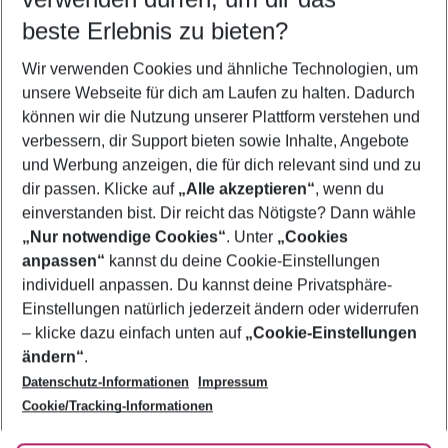
11.08.26
–
09.08.27
5-8 Nächte
beste Erlebnis zu bieten?
Wer wird verreisen
Wir verwenden Cookies und ähnliche Technologien, um
2 Erwachsene
Keine Kinder
unsere Webseite für dich am Laufen zu halten. Dadurch
können wir die Nutzung unserer Plattform verstehen und
Mehr Filter anzeigen
verbessern, dir Support bieten sowie Inhalte, Angebote
und Werbung anzeigen, die für dich relevant sind und zu
dir passen. Klicke auf
„Alle akzeptieren“
, wenn du
einverstanden bist. Dir reicht das Nötigste? Dann wähle
„Nur notwendige Cookies“
. Unter
„Cookies
anpassen“
kannst du deine Cookie-Einstellungen
Footer
Footer navigation
individuell anpassen. Du kannst deine Privatsphäre-
Über uns
Einstellungen natürlich jederzeit ändern oder widerrufen
AGB
– klicke dazu einfach unten auf
„Cookie-Einstellungen
Service & Hilfe
Bestpreisgarantie
ändern“
.
Datenschutz-Informationen
Impressum
Agenturbetreuung
Cookie-Einstellungen ändern
Folge uns
Barrierefreies Reisen
Cookie/Tracking-Informationen
Cookie-Richtlinie
Check-in
Datenschutz