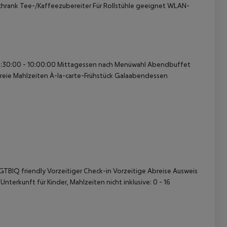
chrank
Tee-/Kaffeezubereiter
Für Rollstühle geeignet
WLAN-
6:30:00 - 10:00:00
Mittagessen nach Menüwahl
Abendbuffet
reie Mahlzeiten
À-la-carte-Frühstück
Galaabendessen
 akzeptieren
GTBIQ friendly
Vorzeitiger Check-in
Vorzeitige Abreise
Ausweis
nterkunft für Kinder, Mahlzeiten nicht inklusive: 0 - 16