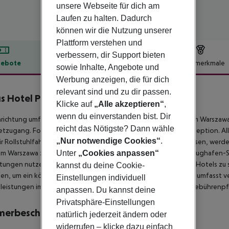
unsere Webseite für dich am
Laufen zu halten. Dadurch
können wir die Nutzung unserer
Plattform verstehen und
verbessern, dir Support bieten
ebote
Hotelbeschreibung
Hotelmerkmale
sowie Inhalte, Angebote und
lbeschreibung
Werbung anzeigen, die für dich
relevant sind und zu dir passen.
s Hotel Premium Warszawa
Klicke auf
„Alle akzeptieren“
,
4
wenn du einverstanden bist. Dir
nrichtung umfasst 234 einladende Zimmer. Focus Hotel Premium Warszawa 
reicht das Nötigste? Dann wähle
etzugang. Focus Hotel Premium Warszawa bietet eine 24h-Rezeption. Al
„Nur notwendige Cookies“
.
ür Rollstuhlfahrer zugänglich. Reisende, die mit dem Auto anreisen, we
um Warszawa zu schätzen wissen. Die Reisenden können den Flughafen-S
Unter
„Cookies anpassen“
htungen nutzen. Die Reisenden werden die Restaurants dieses Hotels zu
kannst du deine Cookie-
sen, um ein köstliches Essen zu genießen, denn die Einrichtung umfasst v
Einstellungen individuell
leistungen im Focus Hotel Premium Warszawa sind eventuell gebührenpfl
anpassen. Du kannst deine
Privatsphäre-Einstellungen
merbeschreibung
natürlich jederzeit ändern oder
widerrufen – klicke dazu einfach