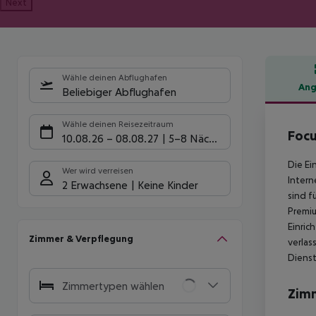
Next
Wähle deinen Abflughafen
Ang
Beliebiger Abflughafen
Hote
Wähle deinen Reisezeitraum
Focu
10.08.26
–
08.08.27
5-8 Nächte
Die Ei
Wer wird verreisen
Intern
2 Erwachsene
Keine Kinder
sind f
Premi
Einric
Zimmer & Verpflegung
verlas
Dienst
Zimmertypen wählen
Zim