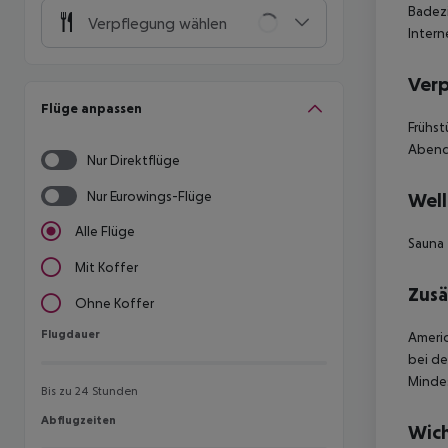
Badez
Verpflegung wählen
Inter
Ver
Flüge anpassen
Frühs
Abende
Nur Direktflüge
Nur Eurowings-Flüge
Well
Alle Flüge
Sauna
Mit Koffer
Zusä
Ohne Koffer
Flugdauer
Flugdauer
Americ
bei de
Mindes
Bis zu 24 Stunden
Abflugzeiten
Abflugzeiten
Wich