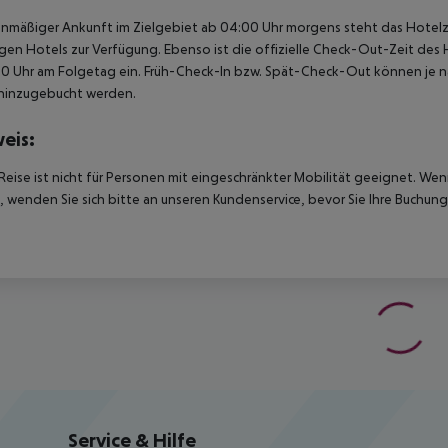
anmäßiger Ankunft im Zielgebiet ab 04:00 Uhr morgens steht das Hotelz
igen Hotels zur Verfügung. Ebenso ist die offizielle Check-Out-Zeit des 
00 Uhr am Folgetag ein. Früh-Check-In bzw. Spät-Check-Out können je n
hinzugebucht werden.
eis:
Reise ist nicht für Personen mit eingeschränkter Mobilität geeignet. We
 wenden Sie sich bitte an unseren Kundenservice, bevor Sie Ihre Buchung
Service & Hilfe