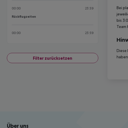
Bei pl
00:00
23:59
jeweil
Rückflugzeiten
Rückflugzeiten
bis 3:
Team 
00:00
23:59
Hinw
Diese 
haben,
Filter zurücksetzen
Footer
Footer navigation
Über uns