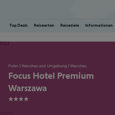
Top Deals
Reisearten
Reiseziele
Informationen
ious
Polen | Warschau und Umgebung | Warschau
Focus Hotel Premium
Warszawa
4