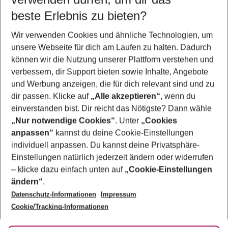
10.08.26
–
08.08.27
5-8 Nächte
beste Erlebnis zu bieten?
Wer wird verreisen
Wir verwenden Cookies und ähnliche Technologien, um
2 Erwachsene
Keine Kinder
unsere Webseite für dich am Laufen zu halten. Dadurch
können wir die Nutzung unserer Plattform verstehen und
Mehr Filter anzeigen
verbessern, dir Support bieten sowie Inhalte, Angebote
und Werbung anzeigen, die für dich relevant sind und zu
dir passen. Klicke auf
„Alle akzeptieren“
, wenn du
einverstanden bist. Dir reicht das Nötigste? Dann wähle
„Nur notwendige Cookies“
. Unter
„Cookies
anpassen“
kannst du deine Cookie-Einstellungen
Footer
Footer navigation
individuell anpassen. Du kannst deine Privatsphäre-
Über uns
Einstellungen natürlich jederzeit ändern oder widerrufen
AGB
– klicke dazu einfach unten auf
„Cookie-Einstellungen
Service & Hilfe
Bestpreisgarantie
ändern“
.
Datenschutz-Informationen
Impressum
Agenturbetreuung
Cookie-Einstellungen ändern
Folge uns
Barrierefreies Reisen
Cookie/Tracking-Informationen
Cookie-Richtlinie
Check-in
Datenschutz