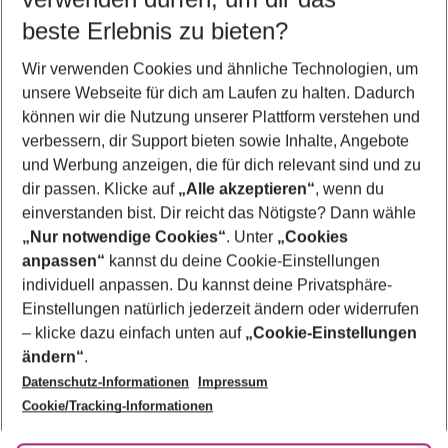
09.08.26
–
07.08.27
5-8 Nächte
beste Erlebnis zu bieten?
Wer wird verreisen
Wir verwenden Cookies und ähnliche Technologien, um
2 Erwachsene
Keine Kinder
unsere Webseite für dich am Laufen zu halten. Dadurch
können wir die Nutzung unserer Plattform verstehen und
Mehr Filter anzeigen
verbessern, dir Support bieten sowie Inhalte, Angebote
und Werbung anzeigen, die für dich relevant sind und zu
dir passen. Klicke auf
„Alle akzeptieren“
, wenn du
einverstanden bist. Dir reicht das Nötigste? Dann wähle
„Nur notwendige Cookies“
. Unter
„Cookies
anpassen“
kannst du deine Cookie-Einstellungen
Footer
Footer navigation
individuell anpassen. Du kannst deine Privatsphäre-
Über uns
Einstellungen natürlich jederzeit ändern oder widerrufen
AGB
– klicke dazu einfach unten auf
„Cookie-Einstellungen
Service & Hilfe
Bestpreisgarantie
ändern“
.
Datenschutz-Informationen
Impressum
Agenturbetreuung
Cookie-Einstellungen ändern
Folge uns
Barrierefreies Reisen
Cookie/Tracking-Informationen
Cookie-Richtlinie
Check-in
Datenschutz