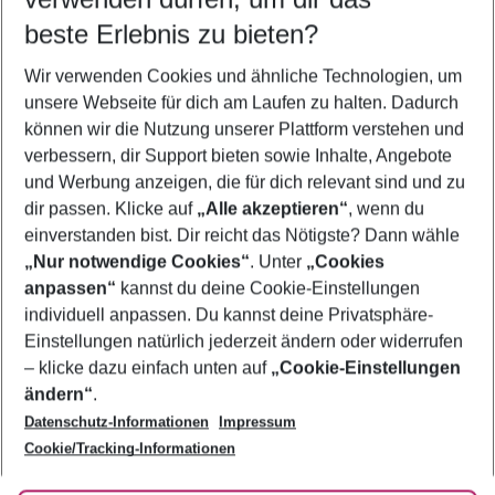
10.08.26
–
08.08.27
5-8 Nächte
beste Erlebnis zu bieten?
Wer wird verreisen
Wir verwenden Cookies und ähnliche Technologien, um
2 Erwachsene
Keine Kinder
unsere Webseite für dich am Laufen zu halten. Dadurch
können wir die Nutzung unserer Plattform verstehen und
Mehr Filter anzeigen
verbessern, dir Support bieten sowie Inhalte, Angebote
und Werbung anzeigen, die für dich relevant sind und zu
dir passen. Klicke auf
„Alle akzeptieren“
, wenn du
einverstanden bist. Dir reicht das Nötigste? Dann wähle
„Nur notwendige Cookies“
. Unter
„Cookies
anpassen“
kannst du deine Cookie-Einstellungen
Footer
Footer navigation
individuell anpassen. Du kannst deine Privatsphäre-
Über uns
Einstellungen natürlich jederzeit ändern oder widerrufen
AGB
– klicke dazu einfach unten auf
„Cookie-Einstellungen
Service & Hilfe
Bestpreisgarantie
ändern“
.
Datenschutz-Informationen
Impressum
Agenturbetreuung
Cookie-Einstellungen ändern
Folge uns
Barrierefreies Reisen
Cookie/Tracking-Informationen
Cookie-Richtlinie
Check-in
Datenschutz