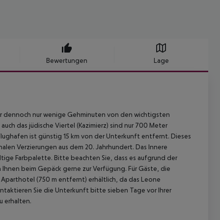
Bewertungen
Lage
aber dennoch nur wenige Gehminuten von den wichtigsten
auch das jüdische Viertel (Kazimierz) sind nur 700 Meter
Flughafen ist günstig 15 km von der Unterkunft entfernt. Dieses
nalen Verzierungen aus dem 20. Jahrhundert. Das Innere
ltige Farbpalette. Bitte beachten Sie, dass es aufgrund der
 Ihnen beim Gepäck gerne zur Verfügung. Für Gäste, die
Aparthotel (750 m entfernt) erhältlich, da das Leone
taktieren Sie die Unterkunft bitte sieben Tage vor Ihrer
u erhalten.