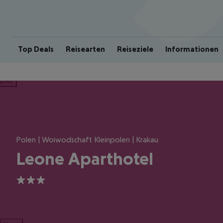
Top Deals
Reisearten
Reiseziele
Informationen
ious
Polen | Woiwodschaft Kleinpolen | Krakau
Leone Aparthotel
3