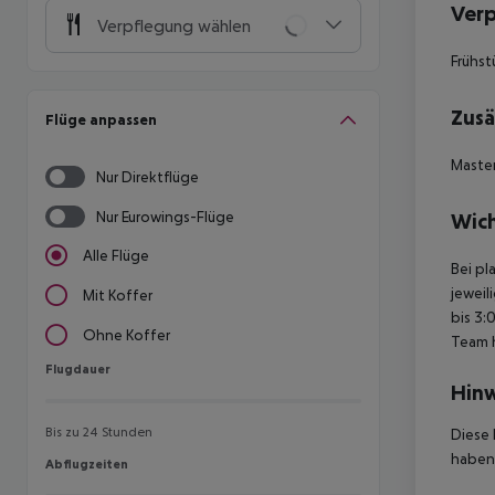
Ver
Verpflegung wählen
Frühst
Zusä
Flüge anpassen
Maste
Nur Direktflüge
Nur Eurowings-Flüge
Wich
Alle Flüge
Bei pl
jeweil
Mit Koffer
bis 3:
Ohne Koffer
Team 
Flugdauer
Flugdauer
Hinw
Bis zu 24 Stunden
Diese 
haben,
Abflugzeiten
Abflugzeiten