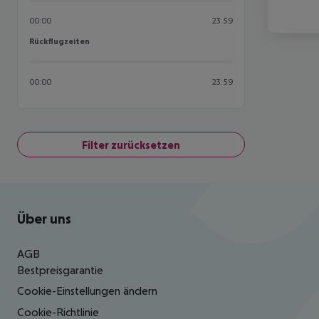
00:00
23:59
Rückflugzeiten
Rückflugzeiten
00:00
23:59
Filter zurücksetzen
Footer
Footer navigation
Über uns
AGB
Bestpreisgarantie
Cookie-Einstellungen ändern
Cookie-Richtlinie