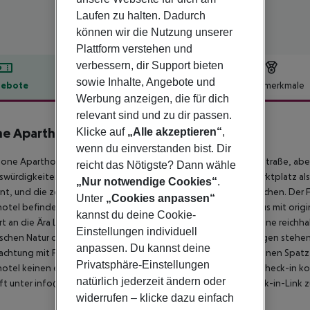
Laufen zu halten. Dadurch
können wir die Nutzung unserer
Plattform verstehen und
verbessern, dir Support bieten
sowie Inhalte, Angebote und
ebote
Hotelbeschreibung
Hotelmerkmale
Werbung anzeigen, die für dich
lbeschreibung
relevant sind und zu dir passen.
e Aparthotel
Klicke auf
„Alle akzeptieren“
,
3
wenn du einverstanden bist. Dir
one Aparthotel befindet sich in idealer Lage in einer ruhigen Straße, 
reicht das Nötigste? Dann wähle
würdigkeiten von Krakau entfernt. Sowohl der historische Marktplatz als 
„Nur notwendige Cookies“
.
nt, und die zentralen Bahnhöfe sind in 12 Gehminuten zu erreichen. Der 
Unter
„Cookies anpassen“
otel befindet sich in einem wunderschön erhaltenen Mietshaus mit origi
kannst du deine Cookie-
rt an die Ära Ludwigs XIV. und bietet einzigartige Möbel und eine reichha
Einstellungen individuell
ischen Natur des Gebäudes keinen Aufzug gibt, aber Hotelpagen stehen
anpassen. Du kannst deine
chtung mit Frühstück buchen, ist das Frühstück im nahegelegenen Spatz 
Privatsphäre-Einstellungen
otel keinen eigenen Frühstücksraum hat. Für einen schnellen Check-in kon
natürlich jederzeit ändern oder
t unter info@leoneaparthotel. pl, um Ihren Online-Self-Check-in-Link z
widerrufen – klicke dazu einfach