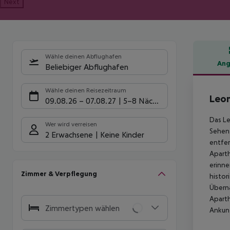
Next
Wähle deinen Abflughafen
Ang
Beliebiger Abflughafen
Hote
Wähle deinen Reisezeitraum
Leon
09.08.26
–
07.08.27
5-8 Nächte
Das Le
Wer wird verreisen
Sehens
2 Erwachsene
Keine Kinder
entfer
Aparth
erinne
Zimmer & Verpflegung
histor
Überna
Aparth
Zimmertypen wählen
Ankunf