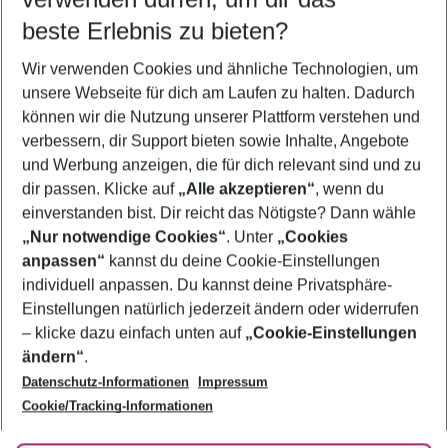
08.08.26
–
06.08.27
5-8 Nächte
beste Erlebnis zu bieten?
Wer wird verreisen
Wir verwenden Cookies und ähnliche Technologien, um
2 Erwachsene
Keine Kinder
unsere Webseite für dich am Laufen zu halten. Dadurch
können wir die Nutzung unserer Plattform verstehen und
Mehr Filter anzeigen
verbessern, dir Support bieten sowie Inhalte, Angebote
und Werbung anzeigen, die für dich relevant sind und zu
dir passen. Klicke auf
„Alle akzeptieren“
, wenn du
einverstanden bist. Dir reicht das Nötigste? Dann wähle
„Nur notwendige Cookies“
. Unter
„Cookies
anpassen“
kannst du deine Cookie-Einstellungen
Footer
Footer navigation
individuell anpassen. Du kannst deine Privatsphäre-
Über uns
Einstellungen natürlich jederzeit ändern oder widerrufen
AGB
– klicke dazu einfach unten auf
„Cookie-Einstellungen
Service & Hilfe
Bestpreisgarantie
ändern“
.
Datenschutz-Informationen
Impressum
Agenturbetreuung
Cookie-Einstellungen ändern
Folge uns
Barrierefreies Reisen
Cookie/Tracking-Informationen
Cookie-Richtlinie
Check-in
Datenschutz