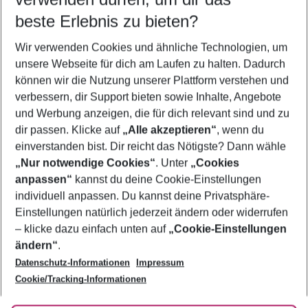
08.08.26
–
06.08.27
5-8 Nächte
beste Erlebnis zu bieten?
Wer wird verreisen
Wir verwenden Cookies und ähnliche Technologien, um
2 Erwachsene
Keine Kinder
unsere Webseite für dich am Laufen zu halten. Dadurch
können wir die Nutzung unserer Plattform verstehen und
Mehr Filter anzeigen
verbessern, dir Support bieten sowie Inhalte, Angebote
und Werbung anzeigen, die für dich relevant sind und zu
dir passen. Klicke auf
„Alle akzeptieren“
, wenn du
einverstanden bist. Dir reicht das Nötigste? Dann wähle
„Nur notwendige Cookies“
. Unter
„Cookies
anpassen“
kannst du deine Cookie-Einstellungen
Footer
Footer navigation
individuell anpassen. Du kannst deine Privatsphäre-
Über uns
Einstellungen natürlich jederzeit ändern oder widerrufen
AGB
– klicke dazu einfach unten auf
„Cookie-Einstellungen
Service & Hilfe
Bestpreisgarantie
ändern“
.
Datenschutz-Informationen
Impressum
Agenturbetreuung
Cookie-Einstellungen ändern
Folge uns
Barrierefreies Reisen
Cookie/Tracking-Informationen
Cookie-Richtlinie
Check-in
Datenschutz