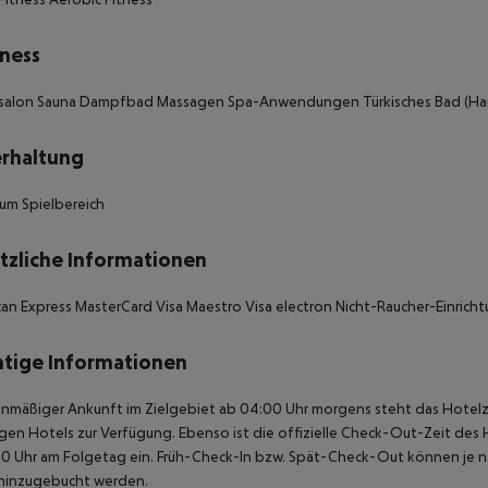
ness
ursalon Sauna Dampfbad Massagen Spa-Anwendungen Türkisches Bad (
rhaltung
um Spielbereich
tzliche Informationen
an Express MasterCard Visa Maestro Visa electron Nicht-Raucher-Einrich
tige Informationen
anmäßiger Ankunft im Zielgebiet ab 04:00 Uhr morgens steht das Hotelz
igen Hotels zur Verfügung. Ebenso ist die offizielle Check-Out-Zeit des 
00 Uhr am Folgetag ein. Früh-Check-In bzw. Spät-Check-Out können je n
hinzugebucht werden.