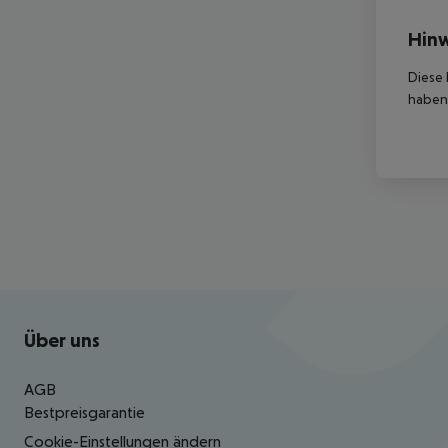
Hinw
Diese 
haben,
Footer
Footer navigation
Über uns
AGB
Bestpreisgarantie
Cookie-Einstellungen ändern