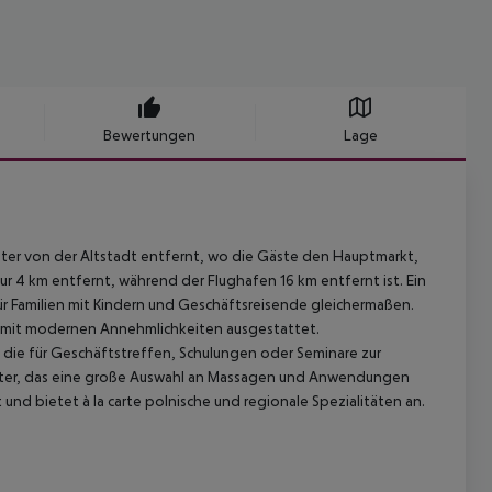
Bewertungen
Lage
eter von der Altstadt entfernt, wo die Gäste den Hauptmarkt,
 4 km entfernt, während der Flughafen 16 km entfernt ist. Ein
 Familien mit Kindern und Geschäftsreisende gleichermaßen.
d mit modernen Annehmlichkeiten ausgestattet.
die für Geschäftstreffen, Schulungen oder Seminare zur
nter, das eine große Auswahl an Massagen und Anwendungen
und bietet à la carte polnische und regionale Spezialitäten an.