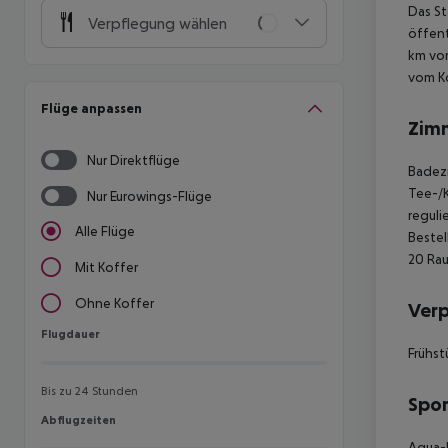
Das St
Verpflegung wählen
öffent
km vom
vom K
Flüge anpassen
Zim
Nur Direktflüge
Badezi
Tee-/K
Nur Eurowings-Flüge
reguli
Alle Flüge
Bestel
20 Rau
Mit Koffer
Ohne Koffer
Ver
Flugdauer
Flugdauer
Frühst
Bis zu 24 Stunden
Spor
Abflugzeiten
Abflugzeiten
Aqua-F