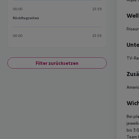
00:00
23:59
Well
Rückflugzeiten
Rückflugzeiten
Frise
00:00
23:59
Unte
TV-Ra
Filter zurücksetzen
Zusä
Americ
Wich
Bei pl
jeweil
bis 3:
Team 