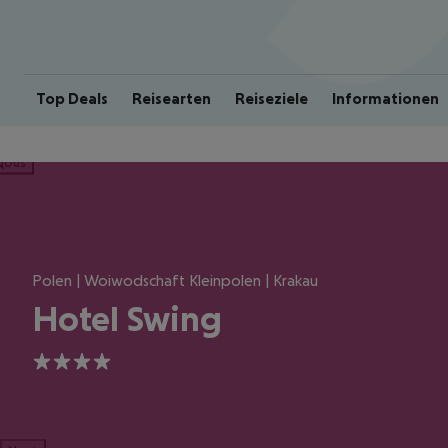
Top Deals
Reisearten
Reiseziele
Informationen
ious
Polen | Woiwodschaft Kleinpolen | Krakau
Hotel Swing
4