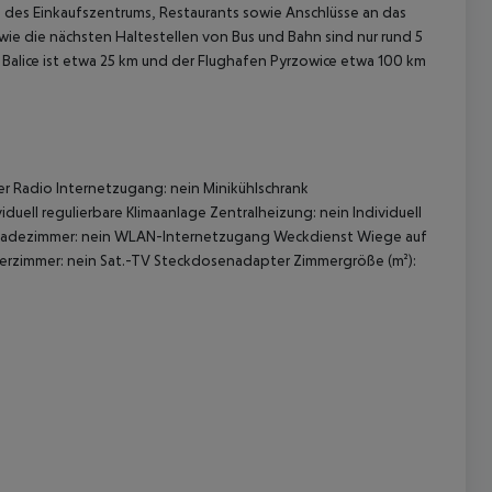
d des Einkaufszentrums, Restaurants sowie Anschlüsse an das
owie die nächsten Haltestellen von Bus und Bahn sind nur rund 5
 Balice ist etwa 25 km und der Flughafen Pyrzowice etwa 100 km
 Radio Internetzugang: nein Minikühlschrank
duell regulierbare Klimaanlage Zentralheizung: nein Individuell
es Badezimmer: nein WLAN-Internetzugang Weckdienst Wiege auf
 akzeptieren
herzimmer: nein Sat.-TV Steckdosenadapter Zimmergröße (m²):