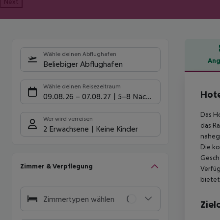
Next
Wähle deinen Abflughafen
Ang
Beliebiger Abflughafen
Hote
Wähle deinen Reisezeitraum
Hote
09.08.26
–
07.08.27
5-8 Nächte
Das Ho
Wer wird verreisen
das Ra
2 Erwachsene
Keine Kinder
nahege
Die ko
Geschä
Zimmer & Verpflegung
Verfü
bietet
Zimmertypen wählen
Ziel