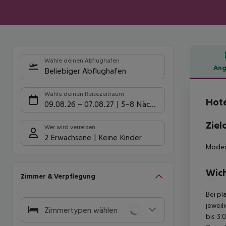
Wähle deinen Abflughafen
Ang
Beliebiger Abflughafen
Hote
Wähle deinen Reisezeitraum
Hote
09.08.26
–
07.08.27
5-8 Nächte
Ziel
Wer wird verreisen
2 Erwachsene
Keine Kinder
Modern
Wich
Zimmer & Verpflegung
Bei pl
jeweil
Zimmertypen wählen
bis 3: