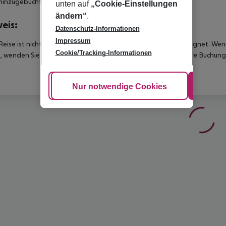
hinzugebucht werden.
unten auf
„Cookie-Einstellungen
ändern“
.
eis:
Datenschutz-Informationen
Impressum
Reise ist nicht für Personen mit eingeschränkter Mobilität geeignet. We
Cookie/Tracking-Informationen
 wenden Sie sich bitte an unseren Kundenservice, bevor Sie Ihre Buchung
Cookie anpassen
Nur notwendige Cookies
Alle