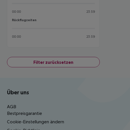
00:00
23:59
Rückflugzeiten
Rückflugzeiten
00:00
23:59
Filter zurücksetzen
Footer
Footer navigation
Über uns
AGB
Bestpreisgarantie
Cookie-Einstellungen ändern