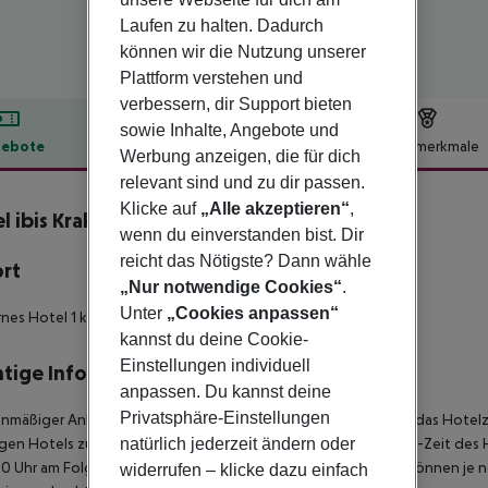
Laufen zu halten. Dadurch
können wir die Nutzung unserer
Plattform verstehen und
verbessern, dir Support bieten
sowie Inhalte, Angebote und
ebote
Hotelbeschreibung
Hotelmerkmale
Werbung anzeigen, die für dich
lbeschreibung
relevant sind und zu dir passen.
Klicke auf
„Alle akzeptieren“
,
l ibis Krakow Centrum
wenn du einverstanden bist. Dir
3
reicht das Nötigste? Dann wähle
ort
„Nur notwendige Cookies“
.
Unter
„Cookies anpassen“
es Hotel 1 km von der Altstadt entfernt.
kannst du deine Cookie-
Einstellungen individuell
tige Informationen
anpassen. Du kannst deine
Privatsphäre-Einstellungen
anmäßiger Ankunft im Zielgebiet ab 04:00 Uhr morgens steht das Hotelz
natürlich jederzeit ändern oder
igen Hotels zur Verfügung. Ebenso ist die offizielle Check-Out-Zeit des 
00 Uhr am Folgetag ein. Früh-Check-In bzw. Spät-Check-Out können je n
widerrufen – klicke dazu einfach