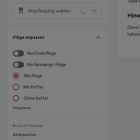
Team 
Verpflegung wählen
Hinw
Diese 
haben,
Flüge anpassen
Nur Direktflüge
Nur Eurowings-Flüge
Alle Flüge
Mit Koffer
Ohne Koffer
Flugdauer
Flugdauer
Bis zu 24 Stunden
Abflugzeiten
Abflugzeiten